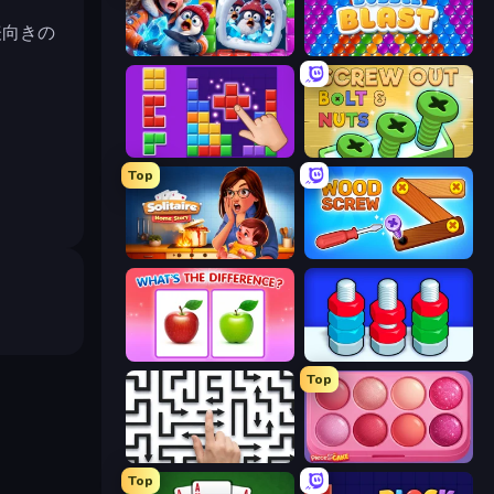
表向きの
Captain Blast
Bubble Blast
BlockBuster Puzzle
Screw Out: Bolts and Nuts
Top
Solitaire Home Story
Wood Screw: Bolts Puzzle
What's The Difference?
Nuts Puzzle: Sort By Color
Top
Arrow Escape: Puzzle
Piece of Cake: Merge and Bake
Top