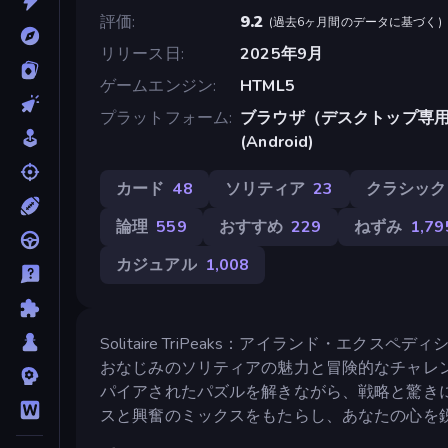
評価
9.2
(
過去6ヶ月間のデータに基づく
)
リリース日
2025年9月
ゲームエンジン
HTML5
プラットフォーム
ブラウザ（デスクトップ専用）, 
(Android)
カード
48
ソリティア
23
クラシック
論理
559
おすすめ
229
ねずみ
1,79
カジュアル
1,008
Solitaire TriPeaks：アイランド・
おなじみのソリティアの魅力と冒険的なチャレ
パイアされたパズルを解きながら、戦略と驚き
スと興奮のミックスをもたらし、あなたの心を