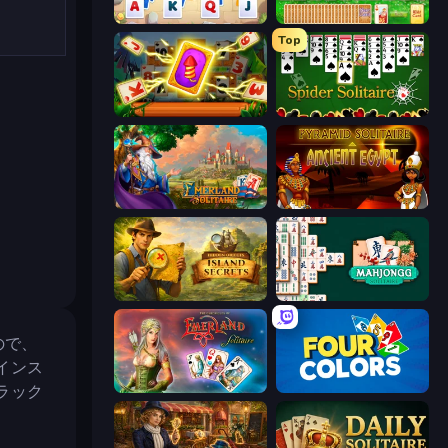
Kings and Queens Solitaire TriPeaks
Magic Towers Solitaire
Top
Solitaire: The Great Journey
Spider Solitaire
Emerland Solitaire Card Game
Pyramid Solitaire Ancient Egypt
Hidden Objects: Island Secrets
Mahjongg Solitaire
ので、
インス
Emerland Solitaire Endless Journey
Four Colors
ラック