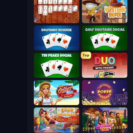
Algerian Solitaire
Western Sniper
Solitaire Reverse
Golf Solitaire
Top
Tri Peaks Social
DUO With Friends
Emily's Hotel Solitaire
Las Vegas Poker
Card Scramble: Viola's Diner
Solitaire Crime Stories