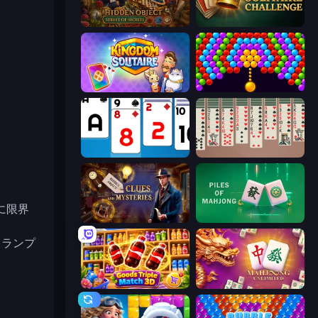
Hidden Object: Street Of Secrets
Daily Solitaire Challenge
Kingdom Solitaire
Bubble Story
Social Solitaire
Spider Solitaire 2 Suits
に限界
Hidden Object: Clues and Mysteries
Piles of Mahjong
トランプ
Goods Triple Match 3D
Mahjong Unlimited