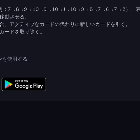
7→8→9→10→9→10→J→10→9→8→7→6→7→8）、
移動させる。
な場合、アクティブなカードの代わりに新しいカードを引く。
カードを取り除く。
ンを使用する。