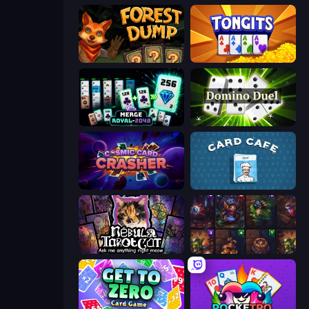
Forest Dump
Tongits
Merge Royal
Domino Duel
Cosmic Card Crasher
Card Cafe
Nébula Tarot Cat
Cards Keeper