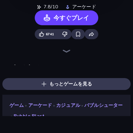
7.8/10
アーケード
今すぐプレイ
6741
ブロックブラスト
Skydom
Bubble Fall
Wood Block Journey
Tasty Match: Mahjong Pairs
Little Fox: Bubble Spinner Pop
TenTrix
Blocks and that’s it
Bubble Pop Fairyland
Color Water Sort 3D
Skydom: Reforged
Bubble Story
Bubble Pop Legend
Arkadium's Bubble Shooter
Bubble Tower 3D
Puzzle Block Master
BlockBuster Puzzle
Puzzle Wood Block
もっとゲームを見る
ゲーム
アーケード
カジュアル
バブルシューター
»
»
»
Bubble Blast
»