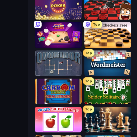
Las Vegas Poker
Checkers & Draughts Multiplayer
Top
Disk Strike: Carrom Challenge
English Checkers Free
Top
Quoridor Online
Wordmeister
Top
Carrom Masti Challenges
Spider Solitaire
Top
What's The Difference?
Chess Free