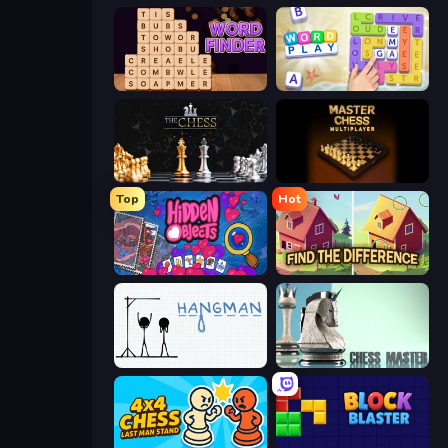
Word Finder
Word Play
The Chess
Master Chess
Top
Hot
Hidden Objects
Find The Difference
Hangman
Chess Master