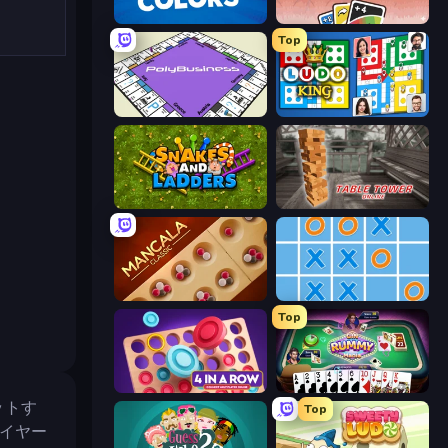
Four Colors
DUO With Friends
Top
PolyBusiness (Unofficial Monopoly)
Ludo King
Snakes and Ladders
Table Tower Online
Mancala Classic
Tic Tac Toe Online
Top
Connect 4 Online Multiplayer
Gin Rummy Mania
ットす
Top
イヤー