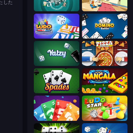
たした
Guess Who Online
Sweety Ludo
Ludo Club
Domino Battle
Yatzy
Pizza Challenge
Spades
Mancala Online
Foono Online Multiplayer
Ludo Star League