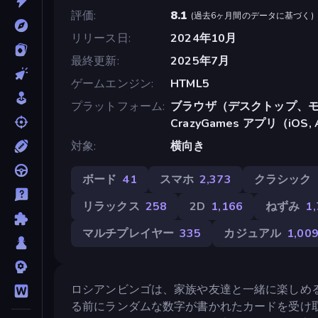
評価
8.1
(
過去6ヶ月間のデータに基づく
)
リリース日
2024年10月
最終更新
2025年7月
ゲームエンジン
HTML5
プラットフォーム
ブラウザ（デスクトップ、モ
CrazyGames アプリ（iOS, 
対象
横向き
ボード
41
スマホ
2,373
クラシック
リラックス
258
2D
1,166
ねずみ
1
マルチプレイヤー
335
カジュアル
1,00
ロシアンビンゴは、家族や友達と一緒に楽しめ
る前にランダムな数字が書かれたカードを受け