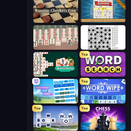
Russian Checkers Free
Sudoku Online
Spider Solitaire 2 Suits
Crossword
Top
Mahjongg Solitaire
Daily Word Search
Top
Associations - Word Connect
Word Wipe
Top
Top
Words of Wonders
Chess Online Multiplayer