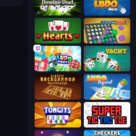
Domino Duel
Ludo Hero
Hearts: Classic
Four in a Row
Ludo Party
Yacht
Backgammon Online
Ludo Legend
Tongits
Super Tic Tac Toe