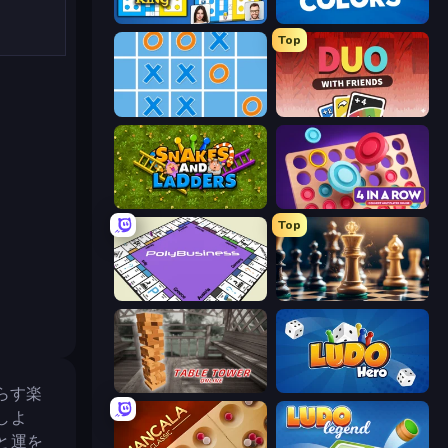
Ludo King
Four Colors
Top
Tic Tac Toe Online
DUO With Friends
Snakes and Ladders
Connect 4 Online Multiplayer
Top
PolyBusiness (Unofficial Monopoly)
Chess Free
Table Tower Online
Ludo Hero
らす楽
しよ
と運を