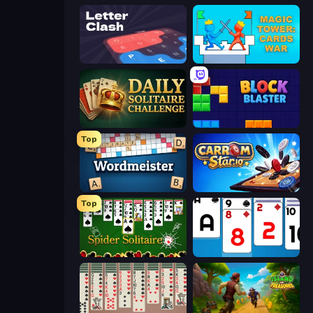
LetterClash
Magic Tower: Cards War
Daily Solitaire Challenge
ブロックブラスト
Top
Wordmeister
Carrom Stars.io
Top
Spider Solitaire
Social Solitaire