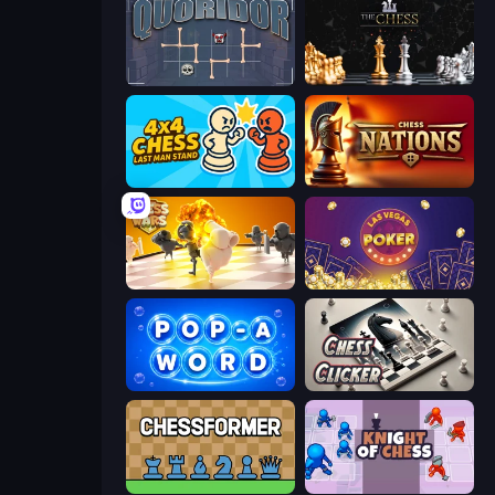
Quoridor Online
The Chess
4x4 Chess: Last Man Stand
Chess Nations
Chess Wars
Las Vegas Poker
Pop-a-Word
Chess Clicker
Chessformer
Knight of Chess