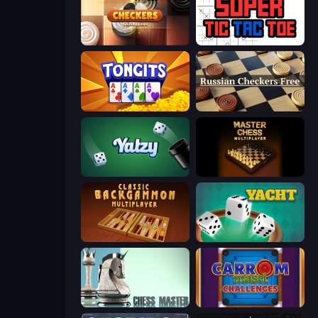
Checkers Deluxe Edition
Super Tic Tac Toe
Tongits
Russian Checkers Free
Yatzy
Master Chess
Backgammon Online
Yacht
Chess Master
Carrom Masti Challenges