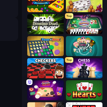
Mancala Online
Russian Bingo
Top
Domino Duel
Gin Rummy Mania
Four in a Row
Guess Who Online
Top
Checkers & Draughts Multiplayer
Chess Online Multiplayer
Disk Strike: Carrom Challenge
Hearts: Classic