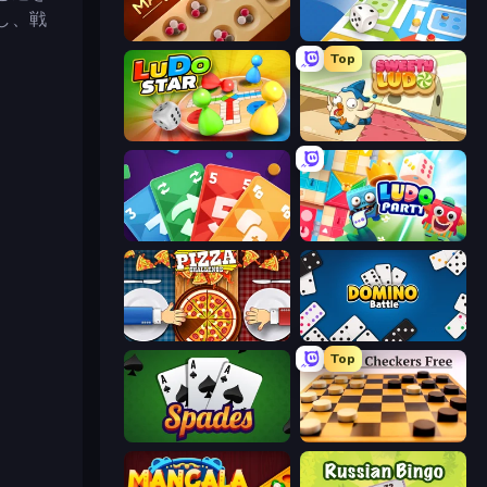
し、戦
Mancala Classic
Ludo Legend
Top
Ludo Star League
Sweety Ludo
Foono Online Multiplayer
Ludo Party
Pizza Challenge
Domino Battle
Top
Spades
English Checkers Free