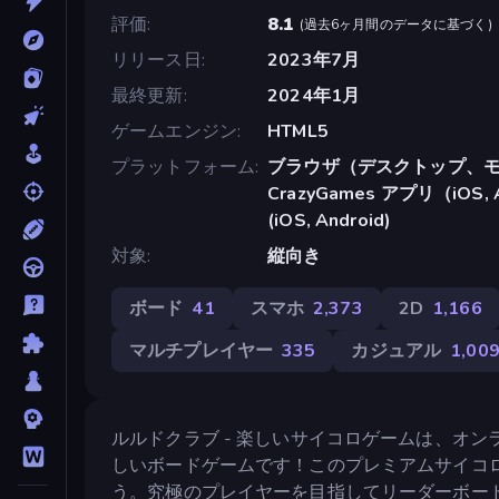
評価
8.1
(
過去6ヶ月間のデータに基づく
)
リリース日
2023年7月
最終更新
2024年1月
ゲームエンジン
HTML5
プラットフォーム
ブラウザ（デスクトップ、モ
CrazyGames アプリ（iOS, A
(iOS, Android)
対象
縦向き
ボード
41
スマホ
2,373
2D
1,166
マルチプレイヤー
335
カジュアル
1,00
ルルドクラブ - 楽しいサイコロゲームは、オ
しいボードゲームです！このプレミアムサイコ
う。究極のプレイヤーを目指してリーダーボー