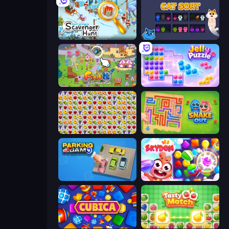
Scavenger Hunt - Multiplayer
Cat Sort
Find It: Hidden Object Puzzle
Jelly Puzzle
Same Game Fruit Collapse
Snake Out: Maze Escape
Parking Jam
Skydom
Cubica
Tasty Match: Mahjong Pairs