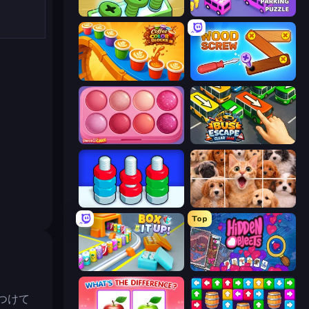
Screw Out: Bolts and Nuts
Car OUT! Jam Parking Puzzle
Coffee Color Blocks
Wood Screw: Bolts Puzzle
Piece of Cake: Merge and Bake
Bus Escape: Clear Jam
Nuts Puzzle: Sort By Color
Jigpic Solitaire
Top
、
Box It Up
Hidden Objects
つけて