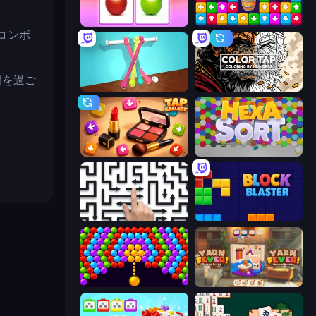
What's The Difference?
Tap Away Story
コンボ
間を過ご
Tangle Master
Color Tap: Coloring by Numbers
Tap Gallery
Hexa Sort
Arrow Escape: Puzzle
ブロックブラスト
Bubble Story
Yarn Fever! Unravel Puzzle