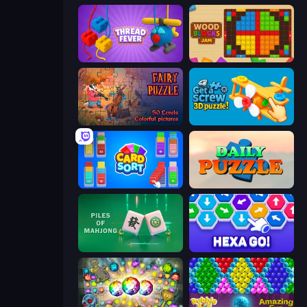
Thread Fever
Wood Blocks Jam
Fairy Puzzle
Get a Screw: 3D Puzzle!
Card Sort
Daily Puzzle
Piles of Mahjong
Hexa GO!