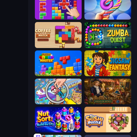
BlockBuster Puzzle
Twisted Tangle
Coffee Match: Block Puzzle
Zumba Quest
Puzzle Block Master
Jigsaw Fantasy
Seek & Find - Hidden Object Game
Hidden Object: Street Of Secrets
Nut Sort: Build the City
Sushi Puzzle