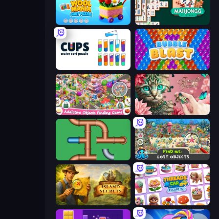
Wool Mania - Sort Puzzle 3D
Mahjongg Solitaire
Cups - Water Sort Puzzle
Bubble Blast
Scavenger Hunt - Hidden Items
Favorite Puzzles
Plumber Pipe Out
Find Me: Lost Objects
Hidden Objects: Island Secrets
Threads Car Escape 3D