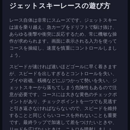
ジェットスキーレースの遊び方
レース自体は非常にスムーズです。ジェットスキー
は波を乗り越え、急カーブをドリフトで駆け抜け、
あらゆる衝撃や衝突に反応するため、常に機敏な操
作が求められます。画面に表示される入力を使って
コースを操縦し、速度を慎重にコントロールしまし
ょう。
スピードが速ければ速いほどゴールに早く着きます
が、スピードを出しすぎるとコントロールを失い、
ブイや岩礁、桟橋などにぶつかって勢いを失い、ジ
ェットスキーから落ちてしまう危険性もあるので注
意が必要です。コースには大きな黄色のチェックポ
イントがあり、チェックポイントを一つでも見逃す
と引き返さなければならないので、スピードを維持
することと同じくらいコースを外れないことも重要
です。最終ラップで加速して差をつけたいときや、
リードを広げたいときは、ニトロを噴射しましょ