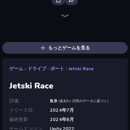
Traffic Rider
Ramp Car VS Police: CHASE
Racing Limits
Deadly Descent
Moto Racing Club
Madness Cars Destroy
Racing in City
Wheelie Up
Moto Maniac 3
Sunset Bike Racing
Xtreme Moto Mayhem
Moto Maniac 2
Real Car Driving
Trial Mania
Moto Maniac
Cargo Truck Driver Simulator
Cycle Extreme
Hill Masters
もっとゲームを見る
ゲーム
ドライブ
ボート
Jetski Race
»
»
»
Jetski Race
評価
8.9
(
過去6ヶ月間のデータに基づく
)
リリース日
2024年7月
最終更新
2024年8月
ゲームエンジン
Unity 2022