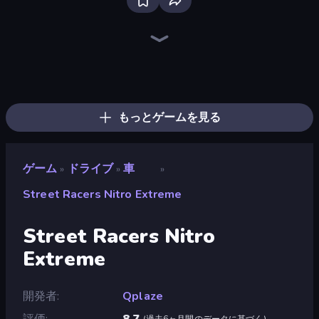
Bloxd.io
Ragdoll Archers
EvoWars.io
Veck.io
Piece of Cake: Merge and Bake
Racing Limits
Traffic Rider
Mahjongg Solitaire
Screw Out: Bolts and Nuts
Words of Wonders
Piles of Mahjong
Designville: Merge & Design
Miniblox
Space Waves
Stickman Clash
SkillWarz
Fortzone Battle Royale
Arrow Escape
もっとゲームを見る
ゲーム
ドライブ
車
»
»
»
Street Racers Nitro Extreme
Street Racers Nitro
Extreme
開発者
Qplaze
評価
8.7
(
過去6ヶ月間のデータに基づく
)