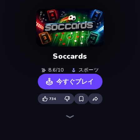
Soccards
8.6/10
スポーツ
今すぐプレイ
734
7a0 - World Cup Simulator
Pocket Goal: World Cup
Free Kicks World Cup 2026
CG FC 26
Real Football
Playing Soccer
Soccer Legends 2026
International Cup Football 2026
Goal Gang
Penalty Rivals
Stormy Kicker
Free Kick Classic (3D Free Kick)
Kick It – Fun Soccer Game
PSG Soccer Freestyle
Soccer Bros
Droll World Cup
European Football Quiz
Penalty Kick Wiz