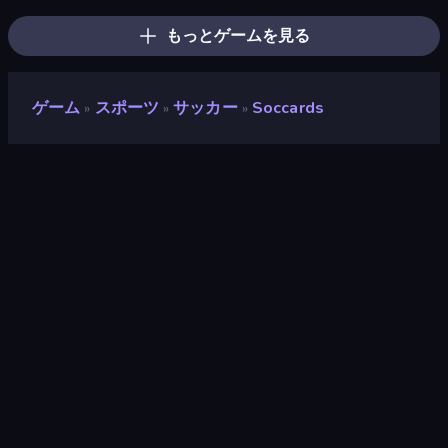
もっとゲームを見る
ゲーム
スポーツ
サッカー
Soccards
»
»
»
Soccards
開発者
Laptopcats Productions
評価
8.6
(
過去6ヶ月間のデータに基づく
)
リリース日
2026年5月
ゲームエンジン
HTML5
プラットフォーム
ブラウザ（デスクトップ、モバイ
ル、タブレット）, CrazyGames
アプリ（iOS, Android）
対象
横向き