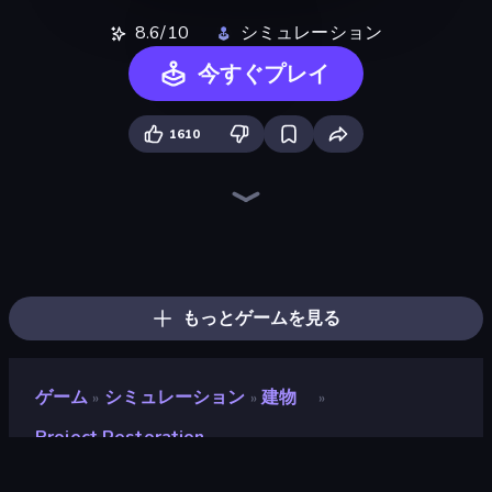
8.6/10
シミュレーション
今すぐプレイ
1610
Empire City
Life Simulator: Road to Riches
Container Auction
Machine Eater
Idle Billionaire Tycoon
Army Base Of America
Steam City
Conveyor Idle
Harbor Tycoon
Ant Kingdom Rush
Tower Battle
The Last Lighthouse
Galactic Drill
Detective IQ 3
Dig Tycoon
Zombie Road
Your Majesty - Build & Conquer
War Sea
もっとゲームを見る
ゲーム
シミュレーション
建物
»
»
»
Project Restoration