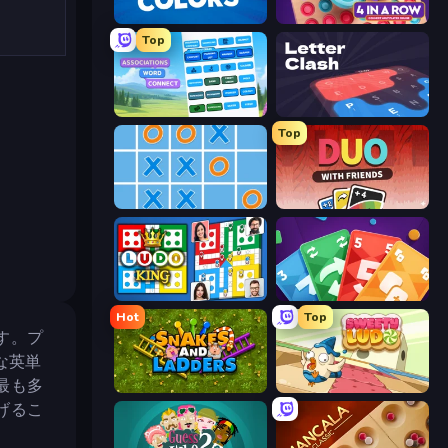
Four Colors
Connect 4 Online Multiplayer
Top
Associations - Word Connect
LetterClash
Top
Tic Tac Toe Online
DUO With Friends
Ludo King
Foono Online Multiplayer
Hot
Top
す。プ
な英単
最も多
Snakes and Ladders
Sweety Ludo
げるこ