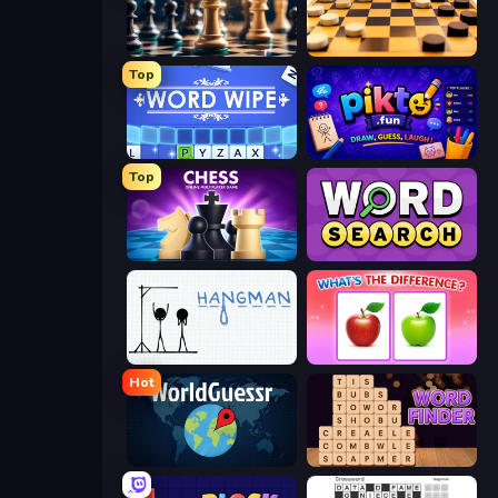
Chess Free
English Checkers Free
Top
Word Wipe
Pikto.fun
Top
Chess Online Multiplayer
Daily Word Search
Hangman
What's The Difference?
Hot
WorldGuessr Free GeoGuessr
Word Finder