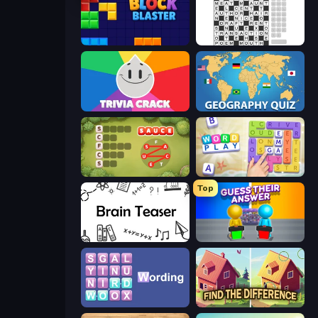
ブロックブラスト
Crossword
Trivia Crack
Geography Quiz: Flags and Capitals
Crocword
Word Play
Top
Brain Teaser
Guess Their Answer
Wording
Find The Difference