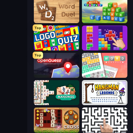
Word Duel
Kitty Scramble: Word Stacks
Top
Logo Quiz: Game World Trivia
BlockBuster Puzzle
Top
OpenGuessr - Geo Guessing
Wordler
Mahjongg Solitaire
Hangman Legends
Word Cross
Arrow Escape: Puzzle