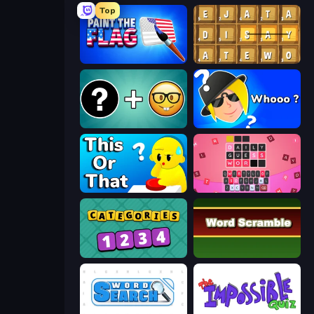
Top
Paint the Flag
Waffle Words
Emoji Guess Master!
Whooo?
ToT or Trivia
Wordling
Categories
Word Scramble