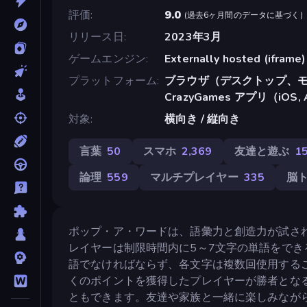
評価
9.0
(
過去6ヶ月間のデータに基づく
)
リリース日
2023年3月
ゲームエンジン
Externally hosted (iframe)
プラットフォーム
ブラウザ（デスクトップ、モ
CrazyGames アプリ（iOS, 
対象
横向き / 縦向き
言葉
50
スマホ
2,369
友達と遊ぶ
1
論理
559
マルチプレイヤー
335
脳
ポップ・ア・ワードは、語彙力と創造力が試さ
レイヤーは制限時間内に5～7文字の単語をでき
語でなければならず、各文字は複数回使用する
くのポイントを獲得したプレイヤーが勝者とな
ともできます。友達や家族と一緒に楽しみなが