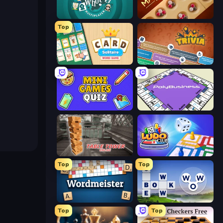
Guess Who Online
Mancala Classic
Top
Card Solitaire: Word Game
Trivia
Mini Games Quiz
PolyBusiness (Unofficial Monopoly)
Table Tower Online
Ludo Club
Top
Top
Wordmeister
Words of Wonders
Top
Top