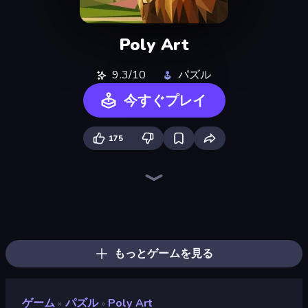
Poly Art
9.3/10
パズル
今すぐプレイ
175
Piles of Mahjong
Piece of Cake: Merge and Bake
Screw Out: Bolts and Nuts
Skydom
Arrow Escape
Pixel Blast
Find The Cow
Color Tap: Coloring by Numbers
Nonogram Square
Yarn Fever! Unravel Puzzle
Goods Triple Match 3D
Tap Gallery
Jigpic Solitaire
Cake Sort Puzzle 3D
Find Sort Match - Puzzle
Numicolor
Sushi Puzzle
Coffee Color Blocks
もっとゲームを見る
ゲーム
パズル
Poly Art
»
»