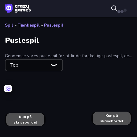
Spil
»
Tænkespil
»
Puslespil
Puslespil
Gennemse vores puslespil for at finde forskellige puslespil, der
dækker byer, kæledyr, natur og alt muligt andet. Du kan spille
Top
disse puslespil gratis i din webbrowser.
Pixel Sphere 3D
Poly Art
Puzzle Play
Fairy Puzzle
Puzzle: What a Twist!
Jigmerge
Kun på
Pizza Trucks Jigsaw
Kun på
skrivebordet
skrivebordet