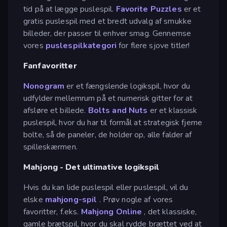
tid på at lægge puslespil.
Favorite Puzzles
er et
gratis puslespil med et bredt udvalg af smukke
billeder, der passer til enhver smag. Gennemse
vores
puslespilkategori
for flere sjove titler!
Fanfavoritter
Nonogram
er et fængslende logikspil, hvor du
udfylder mellemrum på et numerisk gitter for at
afsløre et billede.
Bolts and Nuts
er et klassisk
puslespil, hvor du har til formål at strategisk fjerne
bolte, så de paneler, de holder op, alle falder af
spilleskærmen.
Mahjong - Det ultimative logikspil
Hvis du kan lide puslespil eller puslespil, vil du
elske
mahjong-spil
. Prøv nogle af vores
favoritter, f.eks.
Mahjong Online
, det klassiske,
gamle brætspil, hvor du skal rydde brættet ved at