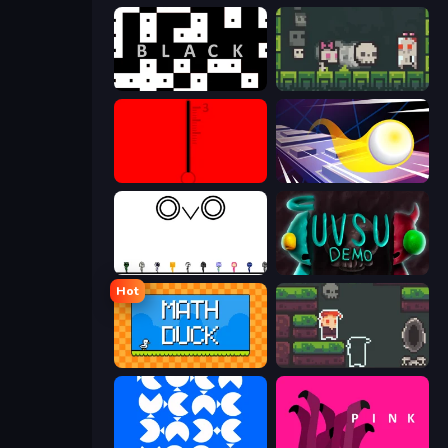
black
A Grim Chase
red
Leap and Avoid 2
OvO Game
UVSU Demo
Hot
Math Duck
A Grim Love Tale