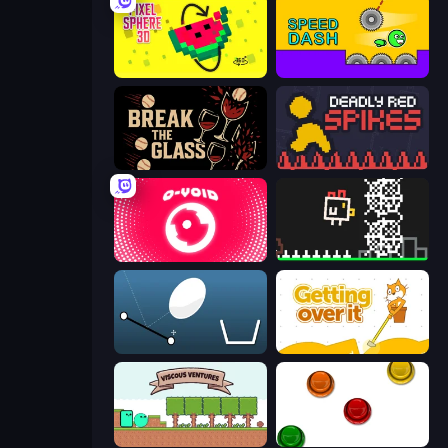
Pixel Sphere 3D
Speed Dash
Break the Glass
Deadly Red Spikes
O-VOID
Chicken and Bee
Bouncy Egg
Getting Over It
Viscous Ventures
The Idiot Test