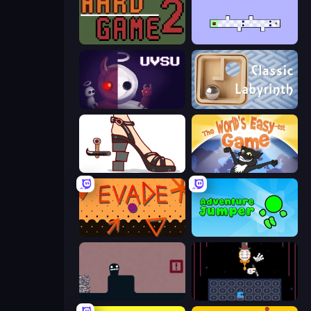
Hard Game 2
World's Hardest Game 2
UVSU
Classic Labyrinth 3D
Kakato Otoshi
The World's Easyest Game
Evade
Adventure Jumper
Life in the Static
Just One Boss