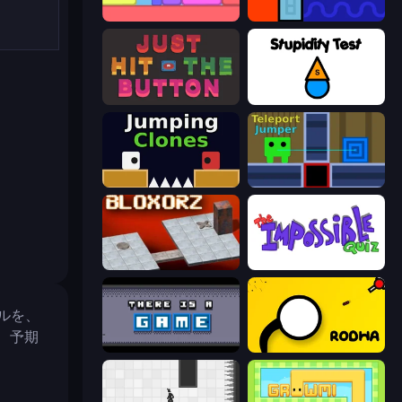
Level EATEN!
Lava and Aqua
Just Hit the Button
Stupidity Test
Jumping Clones
Teleport Jumper
Bloxorz
The Impossible Quiz
ベルを、
、予期
There Is No Game
Rodha