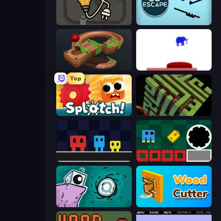
Light The Lamp
Go Escape
Marble Run
This Is The Only Level
Top
Splotch!
Maze Planet 3D
Big Tall Small
Jump and Hover
Tilo
Wood Cutter - Saw