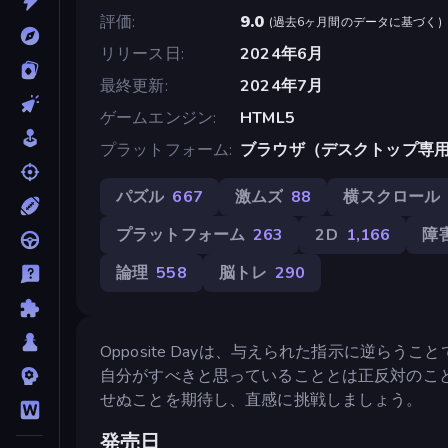
評価
9.0
(
過去6ヶ月間のデータに基づく
)
リリース日
2024年6月
最終更新
2024年7月
ゲームエンジン
HTML5
プラットフォーム
ブラウザ（デスクトップ専
パズル
667
激ムズ
88
横スクロール
プラットフォーム
263
2D
1,166
障
論理
558
脳トレ
290
Opposite Dayは、与えられた指示に逆ら
自分がすべきと思っていることとは正反対のこ
せぬことを期待し、直感に挑戦しましょう。
発売日