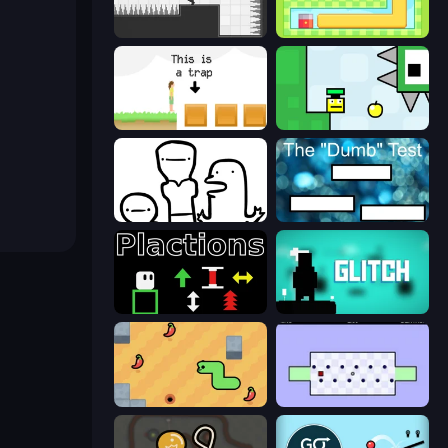
Rotate
Growmi
The Unfair Platformer
Appel
I Don't Even Know
The Dumb Test
Plactions
Glitch
SSSPICY!
World's Hardest Game