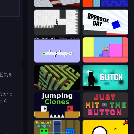
Bloxorz
Lava and Aqua
Rotate
Opposite Day
World's Hardest Game 2
Level EATEN!
正気を
Maze Planet 3D
Glitch
なかっ
たら、
Jumping Clones
Just Hit the Button