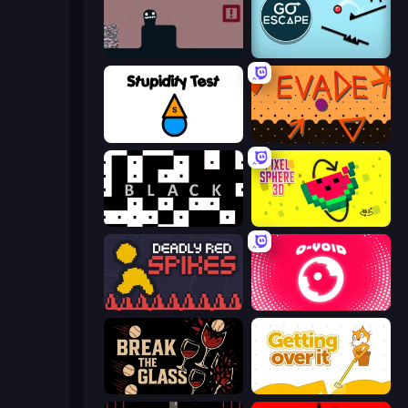
Life in the Static
Go Escape
Stupidity Test
Evade
black
Pixel Sphere 3D
Deadly Red Spikes
O-VOID
Break the Glass
Getting Over It