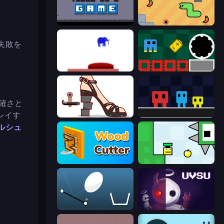
There Is No Game
SSSPICY!
失敗を
This Is The Only Level
Jump and Hover
正確さと
レイす
Kakato Otoshi
Big Tall Small
ルシュ
Wood Cutter - Saw
Appel
Bouncy Egg
UVSU