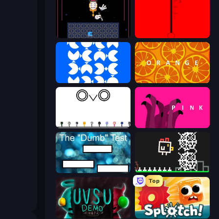
Just One Boss
red
blue
orange
OvO Game
pink (Bart Bonte)
The Dumb Test
Chicken and Bee
Top
UVSU Demo
Splotch!