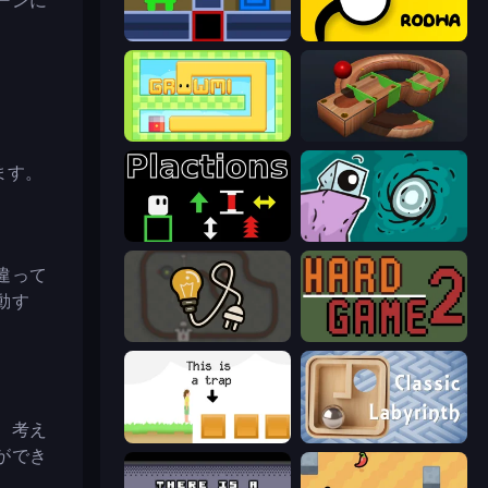
ーンに
Teleport Jumper
Rodha
Growmi
Marble Run
ます。
Plactions
Tilo
違って
動す
Light The Lamp
Hard Game 2
、考え
The Unfair Platformer
Classic Labyrinth 3D
ができ