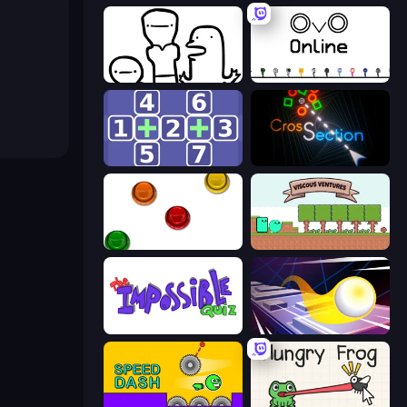
I Don't Even Know
OvO.io
Math Push
Crossection
The Idiot Test
Viscous Ventures
The Impossible Quiz
Leap and Avoid 2