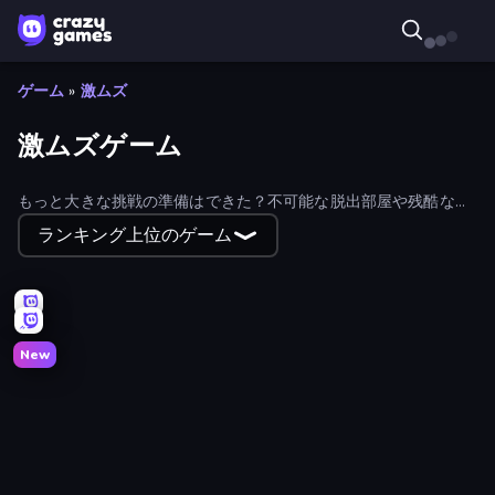
ゲーム
»
激ムズ
激ムズゲーム
もっと大きな挑戦の準備はできた？不可能な脱出部屋や残酷な障
害物など、あなたのスキルが試される難易度の高いゲームを探検
ランキング上位のゲーム
しよう。
New
Splotch!
Elevator Room Escape
Merge the Numbers
SpiderDoll
Fury Foot
Pouring Puzzle
Hyper Wave Challenge
Video Studio Escape
Getting Over It
Master Hit: Boss Hunter
Hand Over Hand
Survive-ish
Hill Travel 3D
Orbivert
Escape Room: Strange Case 2
SimplyUp.io
Towering Trials
Cube Stories: Escape
Sqube Darkness
Crazy Hills
Bomb Defuse Online
Quantum Rush
Typing Rush
Switch!
Mono Move
Slope Car
Big NEON Tower Tiny Square
Math Duck
Unscrambled
Drone Delivery Chaos