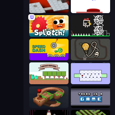
Bloxorz
This Is The Only Level
Splotch!
Chicken and Bee
Speed Dash
Light The Lamp
Viscous Ventures
World's Hardest Game
Marble Run
There Is No Game