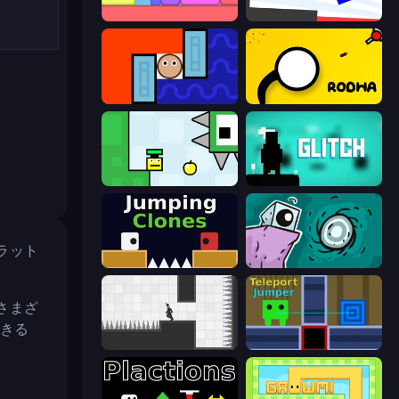
Level EATEN!
Opposite Day
Lava and Aqua
Rodha
Appel
Glitch
ラット
Jumping Clones
Tilo
さまざ
できる
Rotate
Teleport Jumper