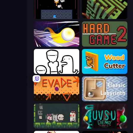
Just One Boss
Maze Planet 3D
Leap and Avoid 2
Hard Game 2
I Don't Even Know
Wood Cutter - Saw
Evade
Classic Labyrinth 3D
A Grim Chase
UVSU Demo