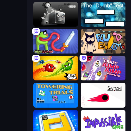
Sqube Darkness
The Dumb Test
Frogiddy
Fluid Enigma
Jelly Dash
Crazy Jump Jump Multiplayer
Towering Trials
Switch!