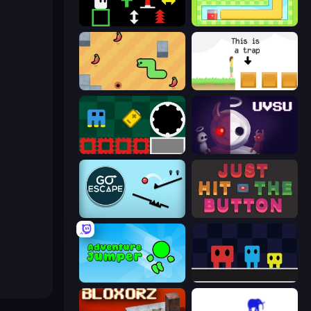
Plactions
Growmi
SSSPICY!
The Unfair Platformer
Jump and Hover
UVSU
Go Escape
Just Hit the Button
Adventure Jumper
Big Tall Small