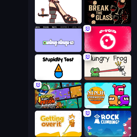
Kakato Otoshi
Break the Glass
World's Hardest Game 2
O-VOID
Stupidity Test
Hungry Frog
Escape From Prison Multiplayer
Ninja Parkour Multiplayer
Getting Over It
Rock Climbing?