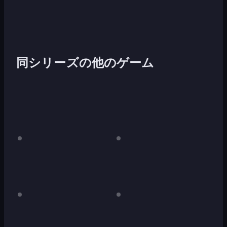
同シリーズの他のゲーム
red
デ
black
デ
ス
ス
ク
ク
ト
ト
ッ
ッ
プ
プ
専
専
blue
デ
pink
デ
用
用
ス
ス
(Bart
ク
ク
Bonte)
ト
ト