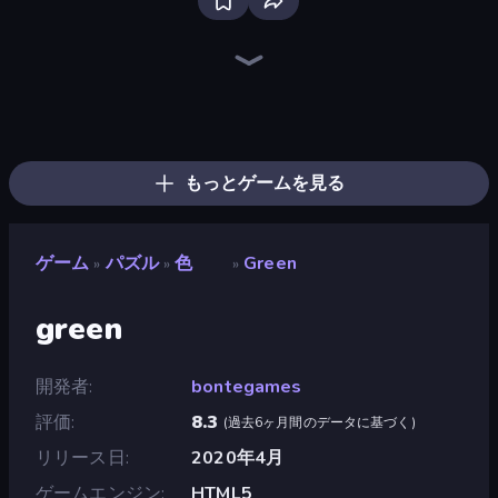
Bloxd.io
Ragdoll Archers
EvoWars.io
Piece of Cake: Merge and Bake
Veck.io
Racing Limits
Traffic Rider
Mahjongg Solitaire
Screw Out: Bolts and Nuts
Words of Wonders
Piles of Mahjong
Designville: Merge & Design
Miniblox
Space Waves
Stickman Clash
SkillWarz
Fortzone Battle Royale
Arrow Escape
もっとゲームを見る
ゲーム
パズル
色
Green
»
»
»
green
開発者
bontegames
評価
8.3
(
過去6ヶ月間のデータに基づく
)
リリース日
2020年4月
ゲームエンジン
HTML5