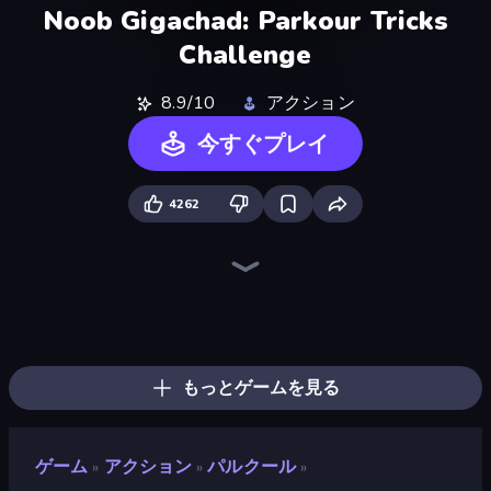
Noob Gigachad: Parkour Tricks
Challenge
8.9/10
アクション
今すぐプレイ
4262
Playground
Stick Epic Fighter
DOP Noob: Draw to Save
Trap Craft
Skyland Survive With Noob!
Stick Fighter vs Zombies
Lime Playground Sandbox
Noob Miner: Escape From Prison
Noob's Farm Escape
Noob Miner 2: Escape From Prison
Mine Shooter 2: Noob vs Mobs
Monster School 3
Stickman King
Noob Digger: Pro Drill Miner
Mini Mine
Last Play: Ragdoll Sandbox
Stickman Epic
Monster School Herobrine Siren Head
もっとゲームを見る
ゲーム
アクション
パルクール
»
»
»