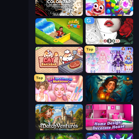
Color Tap: Coloring by Numbers
Skydom
Park Town
Numicolor
Top
Cat Snack Bar
Idol Livestream: Fashion Game
Top
BFF Makeover - Spa & Dress Up
Lamplighter: Merge & Magic
MatchVentures
Home Design: Decorate House