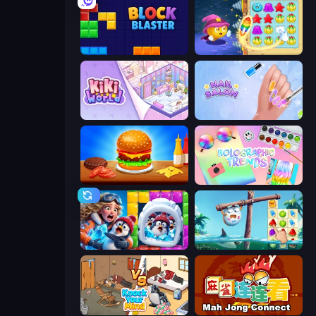
ブロックブラスト
Candy Riddles
KiKi World
Nail Salon
Burger Cafe
Holographic Trends
Captain Blast
Sugar Heroes
Knock Your Mind
Mahjong Connect (Legacy)