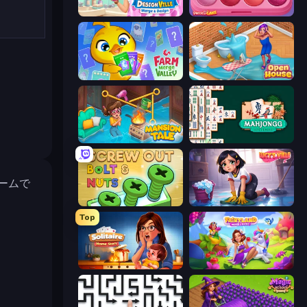
Designville: Merge & Design
Piece of Cake: Merge and Bake
Farm Merge Valley
Open House
Mansion Tale: Merge Secrets
Mahjongg Solitaire
ゲームで
Screw Out: Bolts and Nuts
Lucy’s Ville
Top
Solitaire Home Story
Fairyland Merge & Magic