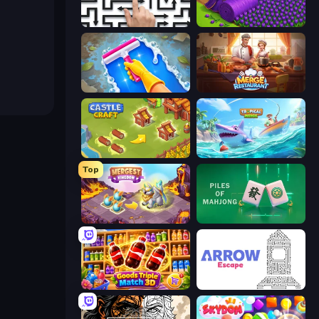
Arrow Escape: Puzzle
Magic School
Hotel Rush: Merge Story
Merge Restaurant
Castle Craft
Tropical Merge
Top
Mergest Kingdom
Piles of Mahjong
Goods Triple Match 3D
Arrow Escape