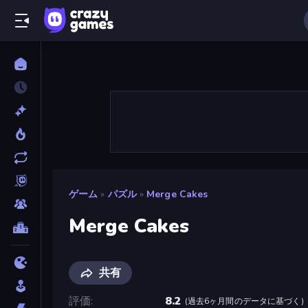
ゲーム
»
パズル
»
Merge Cakes
Merge Cakes
共有
評価
8.2
(
過去6ヶ月間のデータに基づく
)