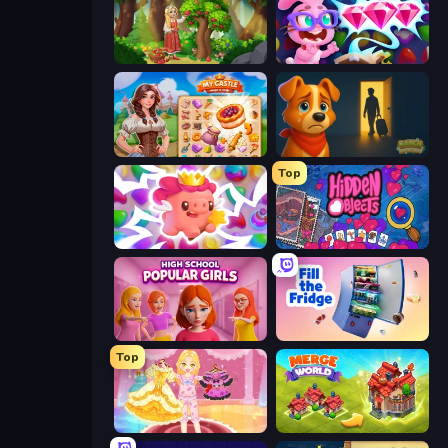
Northern Merge
Skydom: Reforged
My Castle: Merge & Story
Ranch Adventures
Top
Match Arena
Hidden Objects
High School Popular Girls
Fill The Fridge
Top
Royal Glow Princess Makeover
Merge World