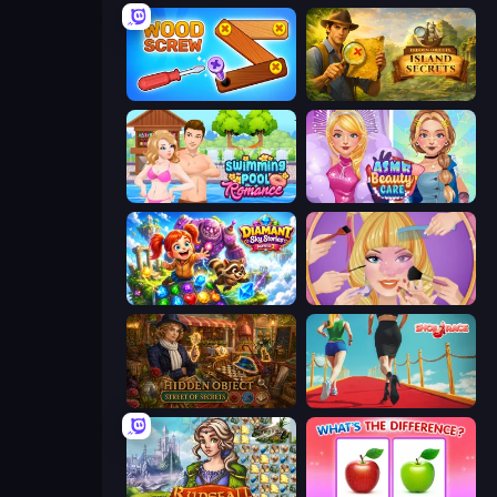
Wood Screw: Bolts Puzzle
Hidden Objects: Island Secrets
Swimming Pool Romance
ASMR Beauty Care
Diamant: Sky Stories Match 3
Extreme Makeover
Hidden Object: Street Of Secrets
Shoe Race