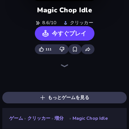
Magic Chop Idle
8.6/10
クリッカー
今すぐプレイ
111
The MachinEGG
Farm Ring Idle
Idle Mining Empire
Human Clicker: Grow Organs
Conveyor Idle
Gear Factory
Babel Tower
Capybara Clicker
Crusher Clicker
Block Wall Destroyer
Planet Clicker 2
Revolution Idle X
Mine Clicker
Gun Bounce Idle
Ragdoll Factory Idle
Black Hole Idle
BitCoiner
Money Maker Idle
もっとゲームを見る
ゲーム
クリッカー
増分
Magic Chop Idle
»
»
»