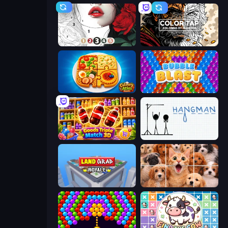
Numicolor
Color Tap: Coloring by Numbers
Culinary Atlas
Bubble Blast
Goods Triple Match 3D
Hangman
Landgrab Royale
Jigpic Solitaire