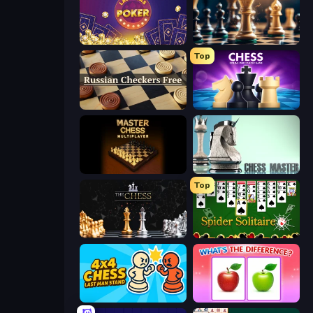
Las Vegas Poker
Chess Free
Top
Russian Checkers Free
Chess Online Multiplayer
Master Chess
Chess Master
Top
The Chess
Spider Solitaire
4x4 Chess: Last Man Stand
What's The Difference?