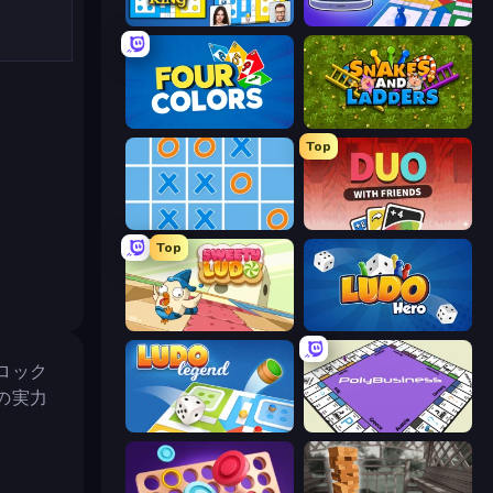
Ludo King
Ludo Club
Four Colors
Snakes and Ladders
Top
Tic Tac Toe Online
DUO With Friends
Top
Sweety Ludo
Ludo Hero
ロック
の実力
Ludo Legend
PolyBusiness (Unofficial Monopoly)