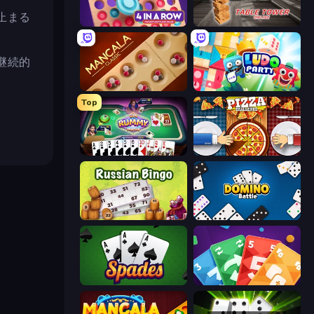
止まる
Connect 4 Online Multiplayer
Table Tower Online
継続的
Mancala Classic
Ludo Party
Top
Gin Rummy Mania
Pizza Challenge
Russian Bingo
Domino Battle
Spades
Foono Online Multiplayer