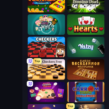
Mancala Online
Domino Duel
Guess Who Online
Hearts: Classic
Checkers & Draughts Multiplayer
Yatzy
Top
English Checkers Free
Backgammon Online
Disk Strike: Carrom Challenge
Carrom Masti Challenges
Top