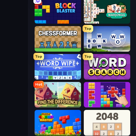
ブロックブラスト
Mahjongg Solitaire
Top
Chessformer
Words of Wonders
Top
Top
Word Wipe
Daily Word Search
Hot
Find The Difference
BlockBuster Puzzle
Puzzle Block Master
2048