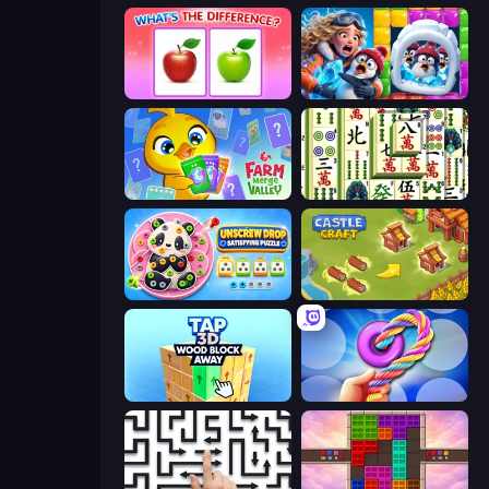
What's The Difference?
Captain Blast
Farm Merge Valley
Mahjong Shanghai
Unscrew Drop: Satisfying Puzzle
Castle Craft
Tap 3D Wood Block Away
Twisted Tangle