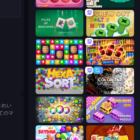
Piece of Cake: Merge and Bake
Mahjongg Solitaire
Piles of Mahjong
Screw Out: Bolts and Nuts
Tap Away Story
Goods Triple Match 3D
Hexa Sort
Color Tap: Coloring by Numbers
きれい
てのマ
Forgotten Treasure 2
Car OUT! Jam Parking Puzzle