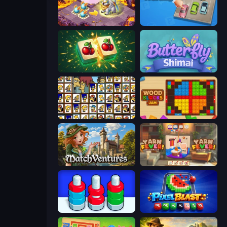
Mergest Kingdom
Parking Jam
Mahjong Puzzle: Tile Match
Butterfly Shimai
Tiles of the Simpsons
Wood Blocks Jam
MatchVentures
Yarn Fever! Unravel Puzzle
Nuts Puzzle: Sort By Color
Pixel Blast