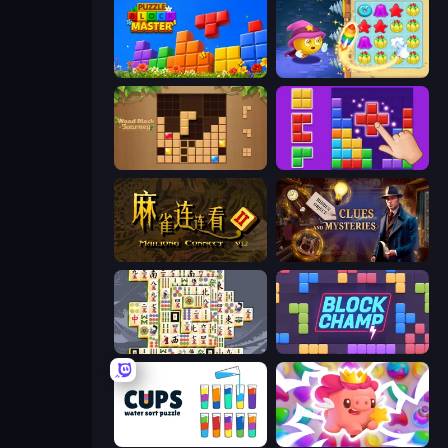
Puzzle Block Master
Candy Riddles
Wood Block Journey
BlockBuster Puzzle
Mahjong Connect 2 (Legacy)
Hidden Object: Clues and Mysteries
Mahjong Titans
Block Champ
Cups - Water Sort Puzzle
Match Arena