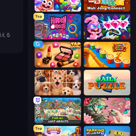
Skydom
Mahjong Connect (Legacy)
Top
消える
Hidden Objects
Skydom: Reforged
Tap Gallery
Coffee Color Blocks
Jigpic Solitaire
Daily Puzzle
Find Me: Lost Objects
Favorite Puzzles
Top