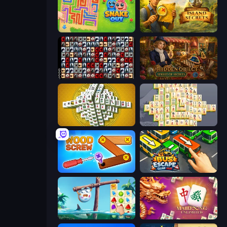
Snake Out: Maze Escape
Hidden Objects: Island Secrets
War Mahjong
Hidden Object: Street Of Secrets
Mahjong Tower
Mahjong Online
Wood Screw: Bolts Puzzle
Bus Escape: Clear Jam
Sugar Heroes
Mahjong Unlimited