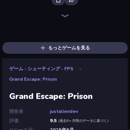
SkillWarz
Ships Battlefield 3D
Sniper Mission
Fragen
Wild Hunter 3D
Mine Shooter 2: Noob vs Mobs
Grandfather Road Chase: Shooter
Western Sniper
Dogfight
Rift of Hell: Demons War
Attack of Duty
Zombie Outbreak Arena
Death City Zombie Invasion
Command Strike FPS
CS: Chaos Squad
Kirka.io
Shoot First Fast: Gun Duel
Duck Hunt
もっとゲームを見る
ゲーム
シューティング
FPS
»
»
»
Grand Escape: Prison
Grand Escape: Prison
開発者
justaliendev
評価
9.5
(
過去6ヶ月間のデータに基づく
)
リリース日
2025年6月