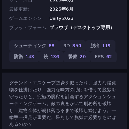
最終更新
2025年6月
ゲームエンジン
Unity 2023
プラットフォーム
ブラウザ（デスクトップ専用）
シューティング
88
3D
850
脱出
119
防衛
143
銃
136
警察
20
FPS
62
グランド・エスケープ塹壕を掘ったり、強力な爆発
物を仕掛けたり、強力な味方の助けを借りて脱獄を
守ったりと、究極の脱獄を計画するアクションシュ
ーティングゲーム。敵の裏をかいて刑務所を破壊
し、建物全体が崩れ落ちるまで破壊し続けよう。一
挙手一投足が重要だ。果たして脱獄に必要なものは
あるのか？