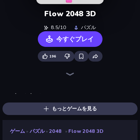
Flow 2048 3D
8.5/10
パズル
今すぐプレイ
196
2048
Piece of Cake: Merge and Bake
2048 Merge Blocks
Pixlock
Hanoi 3D
Number Blast 2048
Bubble Fall
Bubble Blast
Color Water Sort 3D
Tasty Match: Mahjong Pairs
Fruit Merge: Juicy Drop Game
Skydom
ブロックブラスト
Wood Block Journey
10x10
Mahjong Puzzle: Tile Match
TenTrix
Sand Blocks
もっとゲームを見る
ゲーム
パズル
2048
Flow 2048 3D
»
»
»