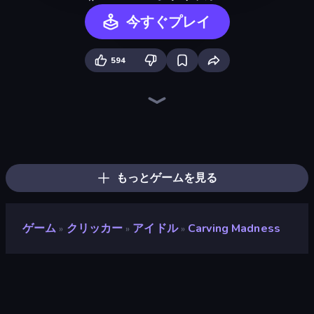
今すぐプレイ
594
Pull the Pin
Pixel Blast
Tangle Master
Find Sort Match - Puzzle
Construction Set - 3D Builder
Color Roll 3D
Sushi Puzzle
Yarn Fever! Unravel Puzzle
Jelly Dye
Logic Chain Master
Ball Roll
Idle Sculpt
Tap 3D Wood Block Away
RollUp Tiles
Rope Stitch Puzzle
Cut in Half, Please!
Fill The Fridge
Jelly Merge: Upgrade & Sell
もっとゲームを見る
ゲーム
クリッカー
アイドル
Carving Madness
»
»
»
Carving Madness
開発者
Brewer