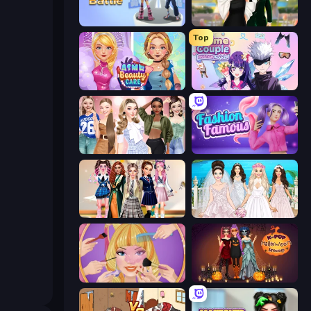
Fashion Battle
Valentine's Day Proposal
Top
ASMR Beauty Care
Anime Couple: Avatar Maker
Fashion Week 2025
Fashion Famous
Back To School: Uniforms Edition
Model Wedding
Extreme Makeover
K-Pop Halloween Dress Up