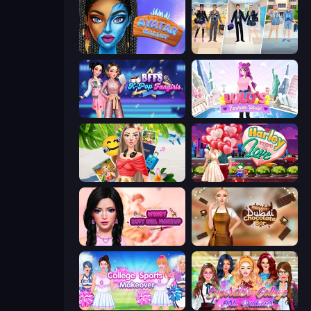
Avatar Make Up
College Girl & Boy Makeover
BFFs K-Pop Fangirls
Lulu's Fashion World
Travel with Me: ASMR Edition
Harley Learns To Love
Wendy Soft Girl Makeup
Ellie's Recipe: Dubai Chocolate Bar
College Sport Team Makeover
Superstar College Girls Makeover