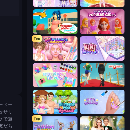
Idol Livestream: Fashion Game
Royal Glow Princess Makeover
Pregnant Mother Simulator
High School Popular Girls
Top
BFF Makeover - Spa & Dress Up
KiKi World
Holographic Trends
Shoe Race
ードー
セサリ
Swimming Pool Romance
Nail Salon
ゃで遊
Top
友だち