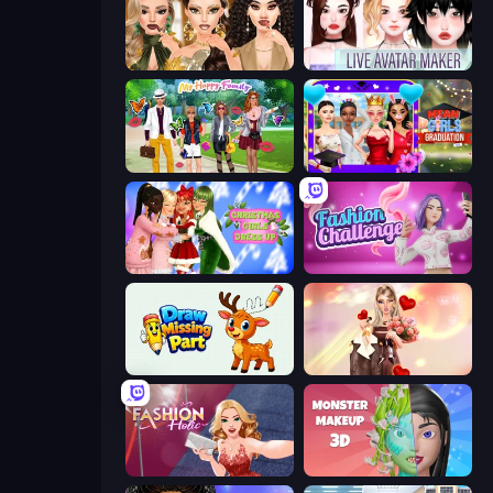
Autumn Glam Gala
Live Avatar Maker: Girls
Superstar Family Dress Up
Mean Girls Graduation Day
Christmas Girls Dress Up
Fashion Challenge: Catwalk Run
Draw Missing Part | DOP Puzzle
GRWM Date Night
Fashion Holic
Monster Makeup 3D