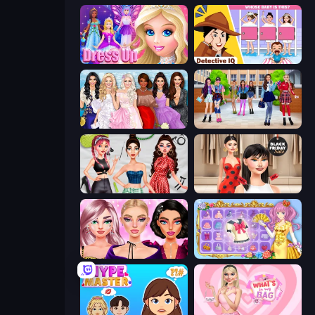
Princess Dress Up
Detective IQ: Brain Games
Model Dress Up Girl
High School BFFs: Girls Team
Brat Girl Summer
Shopaholic Black Friday
New Year Makeup Trends
Anime Princess Dress Up