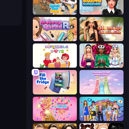
Knock Your Mind
Makeover Surgeons
Make Up Queen R
Glamour Beach Life
Impossible Date
BFFs Luxury Loungewear
Fill The Fridge
Tailor Stylist: Fashion Diary
Dress To Impress: New Year's Party
College Girls Team Makeover