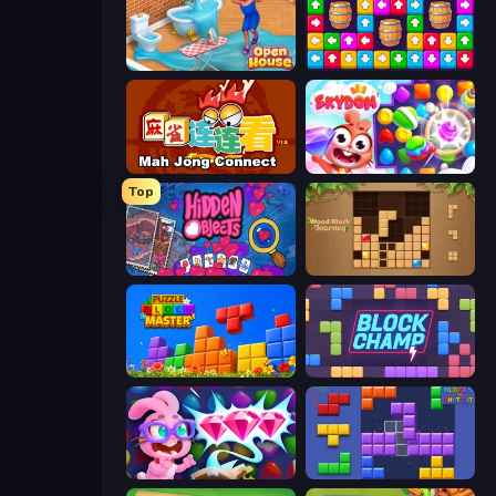
Open House
Tap Away Story
Mahjong Connect (Legacy)
Skydom
Top
Hidden Objects
Wood Block Journey
Puzzle Block Master
Block Champ
Skydom: Reforged
Blocks and that’s it