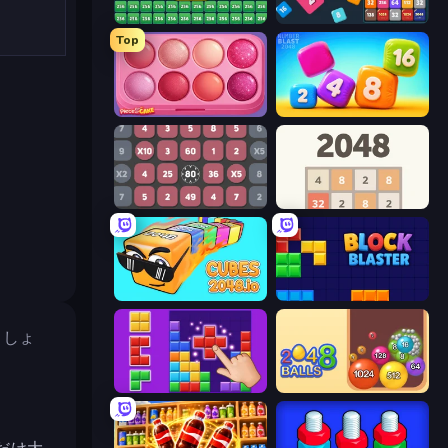
2048 Merge Blocks
Drop & Merge the Numbers
Top
Piece of Cake: Merge and Bake
Number Blast 2048
Get 1000
2048
Cubes 2048.io
ブロックブラスト
ましょ
BlockBuster Puzzle
Crazy 2048 Balls