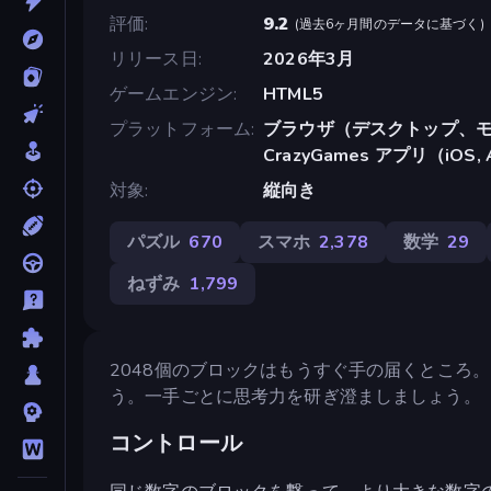
評価
9.2
(
過去6ヶ月間のデータに基づく
)
リリース日
2026年3月
ゲームエンジン
HTML5
プラットフォーム
ブラウザ（デスクトップ、モ
CrazyGames アプリ（iOS, 
対象
縦向き
パズル
670
スマホ
2,378
数学
29
ねずみ
1,799
2048個のブロックはもうすぐ手の届くところ
う。一手ごとに思考力を研ぎ澄ましましょう。
コントロール