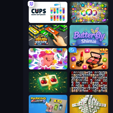
Cups - Water Sort Puzzle
Forgotten Treasure 2
Bus Escape: Clear Jam
Butterfly Shimai
Match Arena
Tap Gallery
Mahjong Puzzle: Tile Match
War Mahjong