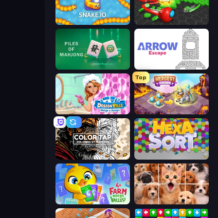
Snake.io
Hexanaut.io
Piles of Mahjong
Arrow Escape
Top
Designville: Merge & Design
Mergest Kingdom
Color Tap: Coloring by Numbers
Hexa Sort
Farm Merge Valley
Jigpic Solitaire