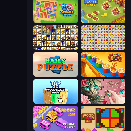
Snake Out: Maze Escape
Castle Craft
Tiles of the Simpsons
Same Game Fruit Collapse
Daily Puzzle
Coffee Color Blocks
Tap 3D Wood Block Away
Favorite Puzzles
Car OUT! Jam Parking Puzzle
Wood Blocks Jam