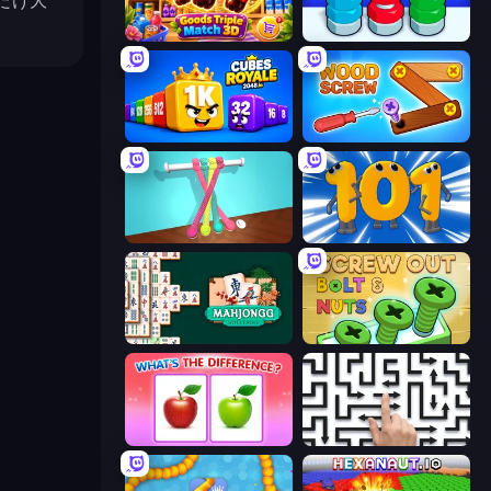
だけ大
Goods Triple Match 3D
Nuts Puzzle: Sort By Color
Cubes 2048 Royale
Wood Screw: Bolts Puzzle
Tangle Master
Numbers Arena
Mahjongg Solitaire
Screw Out: Bolts and Nuts
What's The Difference?
Arrow Escape: Puzzle