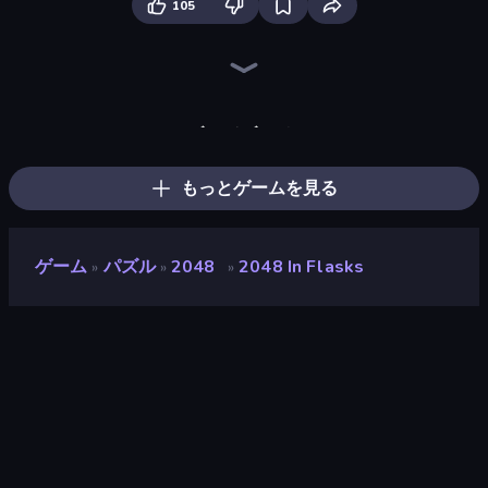
105
Piles of Mahjong
Skydom
Piece of Cake: Merge and Bake
Screw Out: Bolts and Nuts
Arrow Escape
Skydom: Reforged
Mahjongg Solitaire
ブロックブラスト
Wood Block Journey
Match Arena
Tasty Match: Mahjong Pairs
TenTrix
Color Water Sort 3D
Mahjong Puzzle: Tile Match
2048 Merge Blocks
Merge Fruits
Yarn Fever! Unravel Puzzle
2048
もっとゲームを見る
ゲーム
パズル
2048
2048 In Flasks
»
»
»
2048 in Flasks
開発者
vtg
評価
8.9
(
過去6ヶ月間のデータに基づく
)
リリース日
2023年8月