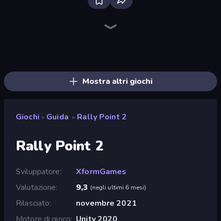
Bloxd.io
Ragdoll Archers
EvoWars.io
Piece of Cake: Merge and Bake
Veck.io
Racing Limits
Traffic Rider
Mahjongg Solitaire
Screw Out: Bolts and Nuts
Words of Wonders
Piles of Mahjong
Designville: Merge & Design
Miniblox
Space Waves
Stickman Clash
SkillWarz
Fortzone Battle Royale
Arrow Escape
Mostra altri giochi
Giochi
Guida
Rally Point 2
»
»
Rally Point 2
Sviluppatore
XformGames
Valutazione
9,3
(
negli ultimi 6 mesi
)
Rilasciato
novembre 2021
Motore di gioco
Unity 2020