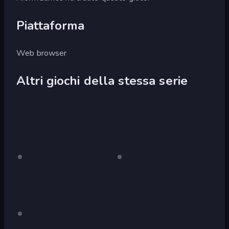
Piattaforma
Web browser
Altri giochi della stessa serie
Rally
Solo
Rally
Solo
desktop
desktop
Point
Point
4
Rally
Solo
desktop