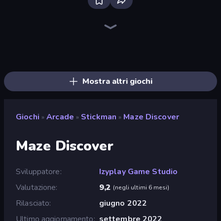
Bloxd.io
Ragdoll Archers
EvoWars.io
Piece of Cake: Merge and Bake
Veck.io
Traffic Rider
Racing Limits
Mahjongg Solitaire
Screw Out: Bolts and Nuts
Words of Wonders
Piles of Mahjong
Designville: Merge & Design
Space Waves
Miniblox
SkillWarz
Stickman Clash
Fortzone Battle Royale
Arrow Escape
Mostra altri giochi
Giochi
Arcade
Stickman
Maze Discover
»
»
»
Maze Discover
Sviluppatore
Izyplay Game Studio
Valutazione
9,2
(
negli ultimi 6 mesi
)
Rilasciato
giugno 2022
Ultimo aggiornamento
settembre 2022