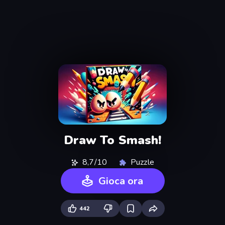
Draw To Smash!
8,7/10
Puzzle
Gioca ora
442