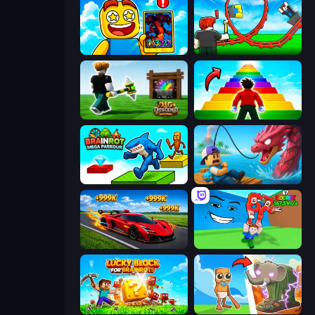
Obby Cards: The Legend Hunt
Build a Rollercoaster: Simulator
Dig and Descend: Obby Mine
Obby Highest Jump Ever
Brainrot Mega Parkour
Fish It Now
Obby: +1 Speed Car Escape
Escape Tsunami for Brainrots!
Lucky Blocks for Brainrots
Brainrot Evolution