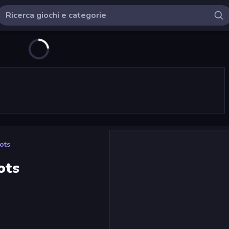
ots
ots