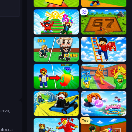
Lucky Brainrot Blocks Online
Throw a Lucky Block
Run and Jump for Brainrot
Obby: Dig Brainrots
Brainrot Arena Online
Ladder to Brainhot: Climb
Collect Brainrot Egg
Catch Brainrots From Bosses
 uova,
Cart Ride Danger Mount
Bubble Gum Simulator
Top
Sblocca