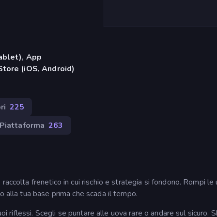
ablet), App
tore (iOS, Android)
ri
225
Piattaforma
263
accolta frenetico in cui rischio e strategia si fondono. Rompi le
o alla tua base prima che scada il tempo.
uoi riflessi. Scegli se puntare alle uova rare o andare sul sicuro. 