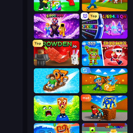
Break a Lucky Blocks with Brainrots
Baseball For Brainrot
Top
Obby - BrainWave
Meeland.io
Top
Grow A Garden | Growden.io
Plants vs Brain Zombies
Float for Brainrots
Escape Cave For Brainrot
Hot
Save Memerots: Acid Lava lake
Obby: Break Rocks For Brainrots