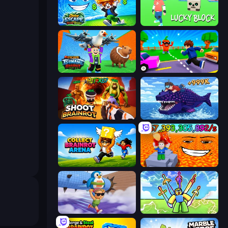
Obby Escape from Tsunami Brainrot
Lucky Block
Escape Tsunami Brainrot
Robby: Cross the Road for Brainrot
Shoot Brainrot
Obby Fish Challenge: Ride
Collect Brainrot Arena
Escape Lava for Brainrots!
BrainZombie Log Escape
Obby vs Brainrot