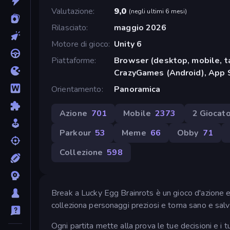
Valutazione
9,0
(
negli ultimi 6 mesi
)
Rilasciato
maggio 2026
Motore di gioco
Unity 6
Piattaforme
Browser (desktop, mobile, t
CrazyGames (Android), App S
Orientamento
Panoramica
Azione
701
Mobile
2373
2 Giocato
Parkour
53
Meme
66
Obby
71
Collezione
598
Break a Lucky Egg Brainrots è un gioco d'azione e r
colleziona personaggi preziosi e torna sano e salv
Ogni partita mette alla prova le tue decisioni e i t