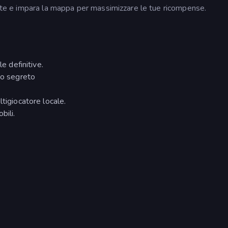
rtite e impara la mappa per massimizzare le tue ricompense.
e definitive.
no segreto
tigiocatore locale.
bili.