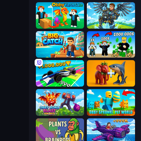
Obby Yard Sale
Obby: Pull a Sword
Big Catch
Obby Tycoon Build the City
Obby Car Challenge: Drive
Brainrot Evolution: 2048 Merge Fight
Obby Bomb Blast For Pets
Obby Sprunki: Pet World