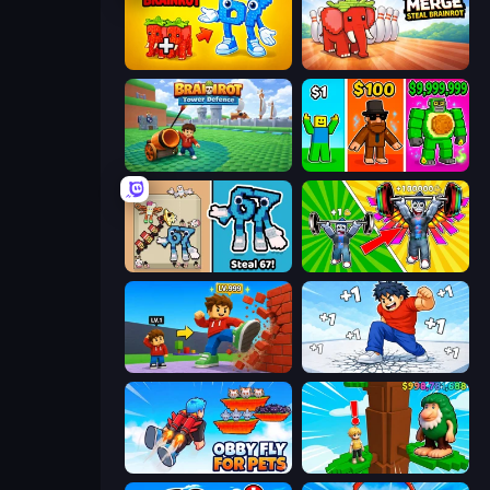
Merge & Steal Brainrot
Marble Merge: Steal Brainrot Game
Brainrot Tower Defence
Obby Brainrot Merge
67 Steal a Brainrot Game
Obby: Gym Simulator, Escape
Obby: +1 Click Wall Breaker
Break a Skyscraper
Obby Fly For Pets
Steal Beanstalk for Brainrots