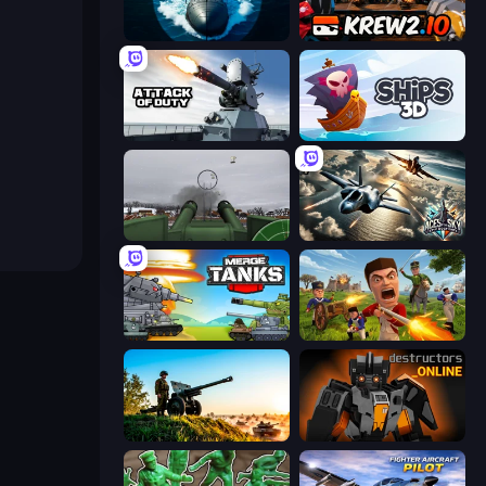
Ships Battlefield 3D
Krew.io
Attack of Duty
Ships 3D
Flakmeister
Aces of the Sky: Epic Dogfights
Merge Master Tanks: Tank Wars
Redcoats.io
Artillery Vs Tanks
Destructors Online