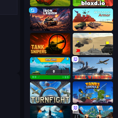
Tanks 3D
Bloxd.io
Iron Legion
Warzone Armor
Tank Snipers
Tanks Battlefield: Desert
Tanks 2D: Tank Wars
Real Warships
Turnfight
Tanks Arena io: Craft & Combat