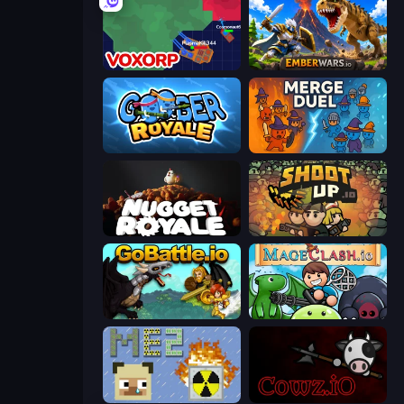
Voxorp
EmberWars.io
Goober Royale
MergeDuel.io
Nugget Royale
Shootup.io
GoBattle.io
Mageclash.io
MineEnergy2
cowz.io