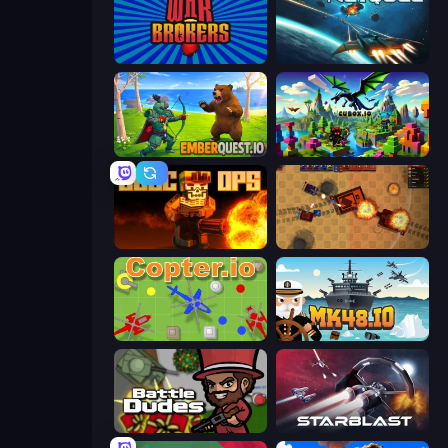
War Brokers
Netquel
EmberQuest.io
Cubox.io
BLOCOPS
Tanko.io
Copter.io
Mk48.io
BattleDudes.io
StarBlast