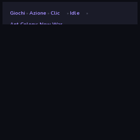
Giochi
Azione
Clic
Idle
»
»
»
»
Ant Colony: New War
Ant Colony: New War
Sviluppatore
JetGames
Valutazione
8,9
(
negli ultimi 6 mesi
)
Rilasciato
gennaio 2023
Ultimo aggiornamento
maggio 2023
Motore di gioco
HTML5
Piattaforme
Browser (desktop, mobile,
tablet), App CrazyGames
(iOS, Android)
Orientamento
Panoramica