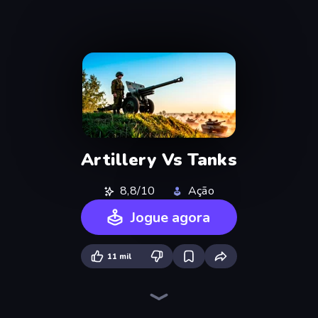
Artillery Vs Tanks
8,8/10
Ação
Jogue agora
11 mil