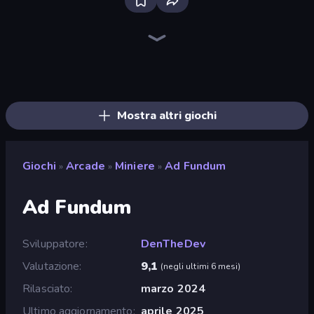
Bloxd.io
Ragdoll Archers
EvoWars.io
Veck.io
Piece of Cake: Merge and Bake
Racing Limits
Traffic Rider
Mahjongg Solitaire
Screw Out: Bolts and Nuts
Words of Wonders
Piles of Mahjong
Designville: Merge & Design
Miniblox
Space Waves
Stickman Clash
SkillWarz
Fortzone Battle Royale
Arrow Escape
Mostra altri giochi
Giochi
Arcade
Miniere
Ad Fundum
»
»
»
Ad Fundum
Sviluppatore
DenTheDev
Valutazione
9,1
(
negli ultimi 6 mesi
)
Rilasciato
marzo 2024
Ultimo aggiornamento
aprile 2025