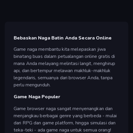
Bebaskan Naga Batin Anda Secara Online
Game naga membantu kita melepaskan jiwa
binatang buas dalam petualangan online gratis di
mana Anda melayang melintasi langit, menghirup
api, dan bertempur melawan makhluk-makhluk
legendaris, semuanya dari browser Anda, tanpa
perlu mengunduh.
Game Naga Populer
Game browser naga sangat menyenangkan dan
menjangkau berbagai genre yang berbeda - mulai
dari RPG dan game platform, hingga simulasi dan
teka-teki - ada game naga untuk semua orang!