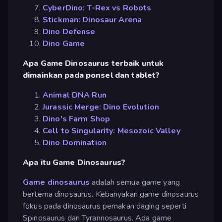
CyberDino: T-Rex vs Robots
Stickman: Dinosaur Arena
Dino Defense
Dino Game
Apa Game Dinosaurus terbaik untuk
dimainkan pada ponsel dan tablet?
Animal DNA Run
Jurassic Merge: Dino Evolution
Dino's Farm Shop
Cell to Singularity: Mesozoic Valley
Dino Domination
Apa itu Game Dinosaurus?
Game dinosaurus
adalah semua game yang
bertema dinosaurus. Kebanyakan game dinosaurus
fokus pada dinosaurus pemakan daging seperti
Spinosaurus dan Tyrannosaurus. Ada game