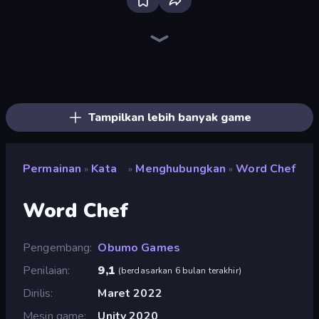
Words of Wonders
Word Bridge
Word Fishing
Card Solitaire: Word Game
Word String Puzzle
Word Sauce
Simple Words
Lexy
Word Swipe
Word Shift
Lexicon Quest
Unscrambled
Wordmeister
Word Wipe
Word Play
Categories
Word Scramble - Family Tales
Image Crossword
Tampilkan lebih banyak game
Permainan
Kata
Menghubungkan
Word Chef
»
»
»
Word Chef
Pengembang
Obumo Games
Penilaian
9,1
(
berdasarkan 6 bulan terakhir
)
Dirilis
Maret 2022
Mesin game
Unity 2020