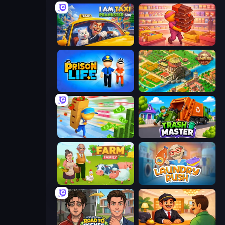
I Am Taxi Prankster Sim
Candy Packing Store
Prison Life
Empire City
Supermarket Empire
Trash Master
Farm Family
Laundry Rush