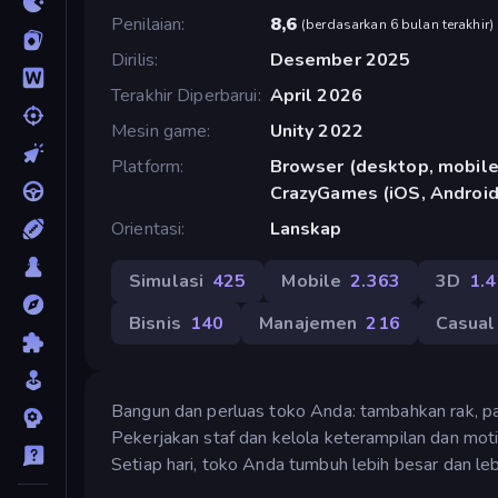
Penilaian
8,6
(
berdasarkan 6 bulan terakhir
)
Dirilis
Desember 2025
Terakhir Diperbarui
April 2026
Mesin game
Unity 2022
Platform
Browser (desktop, mobile,
CrazyGames (iOS, Android
Orientasi
Lanskap
Simulasi
425
Mobile
2.363
3D
1.
Bisnis
140
Manajemen
216
Casual
Bangun dan perluas toko Anda: tambahkan rak, pa
Pekerjakan staf dan kelola keterampilan dan mot
Setiap hari, toko Anda tumbuh lebih besar dan l