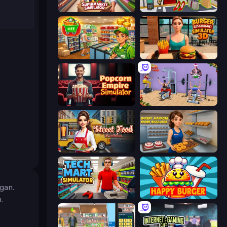
Supermarket Simulator: Store Manager
Shop Master 3D
Supermarket Simulator: Desert
Burger Restaurant Simulator 3D
Popcorn Empire Simulator
Gym Simulator 2024
Street Food Simulator
Bakery Manager: Store Simulator
gan.
Tech Mart Simulator
Happy Burger
.