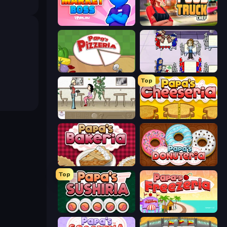
Market Boss
Food Truck Chef™: A Fun Cooking Game
Papa's Pizzeria
Diner Dash
Top
The Waitress
Papa's Cheeseria
Papa's Bakeria
Papa's Donuteria
Top
Papa's Sushiria
Papa's Freezeria