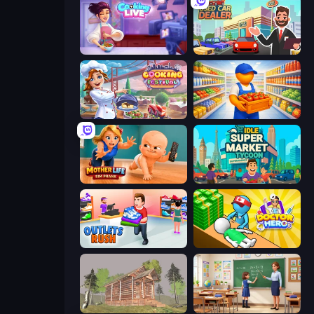
Cooking Live
Used Car Dealer Tycoon
Cooking Festival
Supermarket Manager
Mother Life Simulator: Prank
Idle Supermarket Tycoon
Outlets Rush
Doctor Hero
Survive In The Forest
High School Teacher Simulator