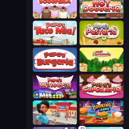
Papa's Scooperia
Papa's Hot Doggeria
Papa's Taco Mia
Papa's Pastaria
Papa's Burgeria
Papa's Pancakeria
Papa's Wingeria
Papas Cupcakeria
Iza's Supermarket
Cooking Mania