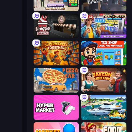
Shop Cashier Simulator 3D
Internet and Gaming Cafe Simulator
Unique Flavors
Trading Card Store Simulator
Supermarket Together
TCG Shop: Cards, Toys and Comics
Pizza Car
Tavern Simulator
Hypermarket 3D
Summer Vacation