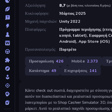
Αξιολόγηση
8,7
(
με βάση τους τελευταίους 6 μήνες
)
Κυκλοφόρησε
Μάρτιος 2025
Μηχανή παιχνιδιών
Unity 2022
Πλατφόρμες
Πρόγραμμα περιήγησης (επιτρ
κινητό, tablet), Εφαρμογή 
Android), App Store (iOS)
Προσανατολισμός
Πορτρέτο
Προσομοίωση
426
Mobile
2.373
Τρ
Κατάστημα
49
Επιχειρήσεις
141
Κάντε check out σωστά, διαχειριστείτε με σύνεση γι
αυτόν τον διασκεδαστικό και ρεαλιστικό προσομοιω
λιανεμπορίου με το Shop Cashier Simulator 3D, όπ
μάρκετ. Αυτό το ρεαλιστικό παιχνίδι προσομοίωσης σ