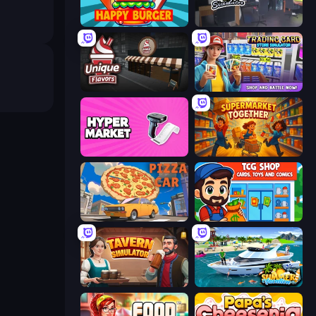
Happy Burger
Internet and Gaming Cafe Simulator
Unique Flavors
Trading Card Store Simulator
Hypermarket 3D
Supermarket Together
Pizza Car
TCG Shop: Cards, Toys and Comics
Tavern Simulator
Summer Vacation