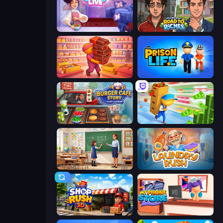
Cooking Live
Life Simulator: Road to Riches
Candy Packing Store
Prison Life
Burger Cafe Story ASMR Cooking
Supermarket Empire
High School Teacher Simulator
Laundry Rush
Shop Rush 3D
My Phone Store