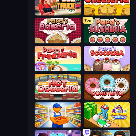
Food Truck Chef™: A Fun Cooking Game
Papa's Cheeseria
Top
Papa's Bakeria
Papa's Sushiria
Papa's Freezeria
Papa's Scooperia
Papa's Hot Doggeria
Papa's Donuteria
Supermarket Manager
Doctor Hero