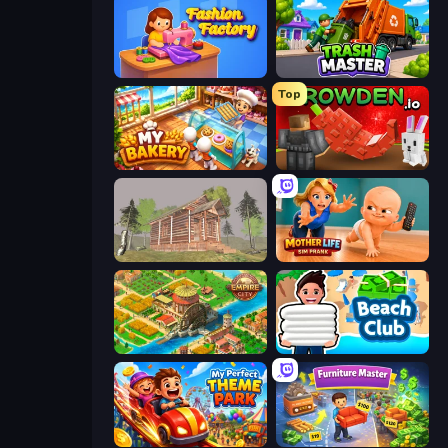
Fashion Factory
Trash Master
Top
My bakery
Grow A Garden | Growden.io
Survive In The Forest
Mother Life Simulator: Prank
Empire City
Beach Club
My Perfect Theme Park
Furniture Master: Idle Tycoon