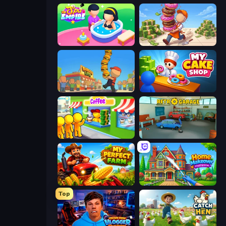
Spa Empire
Donut Place
Burger Life
My Cake Shop
Coffee Idle
Retro Garage
My Perfect Farm
Home Makeover Cleaning Game
Top