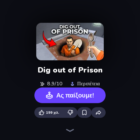
Dig out of Prison
8,9/10
Περιπέτεια
Ας παίξουμε!
199 χιλ.