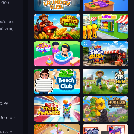
η σου
Laundry Rush
Fashion Factory
ύστε σε
ετώντας
My Perfect Farm
Coffee Idle
Spa Empire
Shop Rush 3D
Beach Club
Catch the Hen
τε να
εδίο του
Store Manager
The Hustler
τα στο