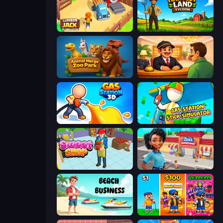
Lumberjack 3D Simulator
Harvest Land Tycoon
Animal Merge Zoo Park
Idle Hotel Empire Tycoon
Gas Station 3D
Gas Station - Stick Simulator
Sweet Shop 3D
Iza's Supermarket
Beach Business
Music Band