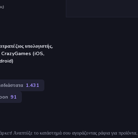
ες
)
ιτραπέζιος υπολογιστής,
γή CrazyGames (iOS,
droid)
ισδιάστατα
1.431
oon
91
ρκετ! Αναπτύξε το κατάστημά σου αγοράζοντας ράφια για προϊόντα,