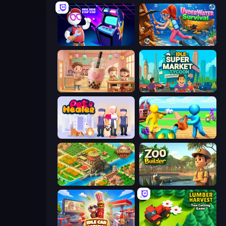
Arcade Empire
Underwater Survival
Boba Shop
Idle Supermarket Tycoon
Pet Healer - Vet Hospital
Farm Land
Empire City
Zoo Builder