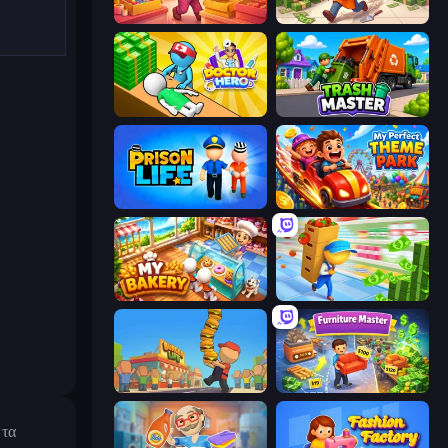
Candy Packing Store
Donut Place
Doctor Hero
Trash Master
Prison Life
My Perfect Theme Park
My bakery
Supermarket Empire
Burger Life
Furniture Master: Idle Tycoon
 τα