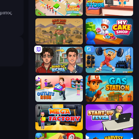
ματος.
Juice Factory - Fruit Farm
My Phone Store
Army Base Of America
My Cake Shop
Life Simulator: Road to Riches
Gym Boss
Outlets Rush
Gas Station
Mega Factory
StartUp Fever