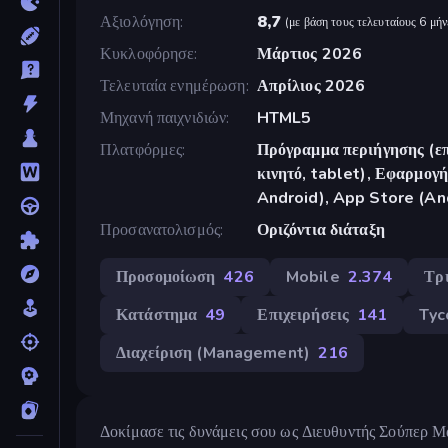
Αξιολόγηση
8,7
(
με βάση τους τελευταίους 6 μήν
Κυκλοφόρησε
Μάρτιος 2026
Τελευταία ενημέρωση
Απρίλιος 2026
Μηχανή παιχνιδιών
HTML5
Πλατφόρμες
Πρόγραμμα περιήγησης (επ
κινητό, tablet), Εφαρμο
Android), App Store (An
Προσανατολισμός
Οριζόντια διάταξη
Προσομοίωση
426
Mobile
2.374
Τρ
Κατάστημα
49
Επιχειρήσεις
141
Tyc
Διαχείριση (Management)
216
Δοκίμασε τις δυνάμεις σου ως Διευθυντής Σούπερ Μά