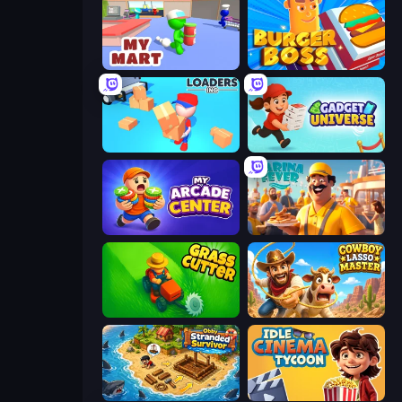
My Mart
Burger Boss
Loaders Inc
Gadget Universe
My Arcade Center
Marina Fever Tycoon
Grass Cutter: Mowing Simulator
Cowboy Lasso Master
Obby Stranded Survivor
Idle Cinema Tycoon