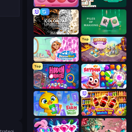
Piece of Cake: Merge and Bake
Mahjongg Solitaire
Color Tap: Coloring by Numbers
Piles of Mahjong
Top
Designville: Merge & Design
Mergest Kingdom
Top
Hidden Objects
Skydom
Farm Merge Valley
Goods Triple Match 3D
trategi