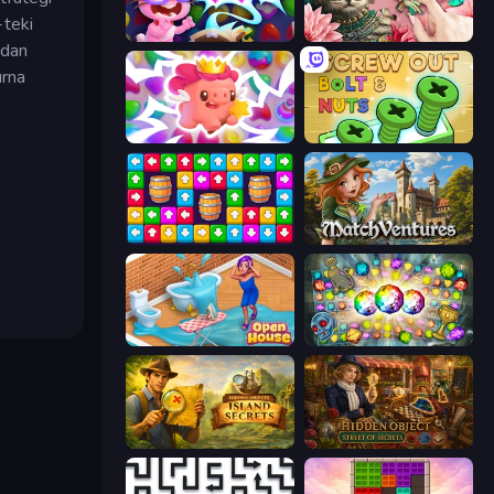
-teki
Skydom: Reforged
Favorite Puzzles
 dan
urna
Match Arena
Screw Out: Bolts and Nuts
Tap Away Story
MatchVentures
Open House
Forgotten Treasure 2
Hidden Objects: Island Secrets
Hidden Object: Street Of Secrets