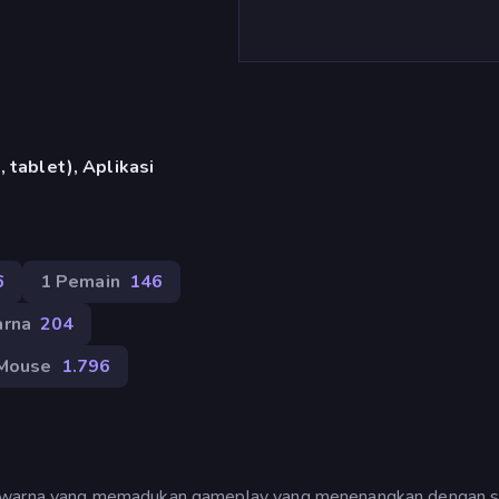
 tablet), Aplikasi
6
1 Pemain
146
rna
204
Mouse
1.796
uh warna yang memadukan gameplay yang menenangkan dengan s