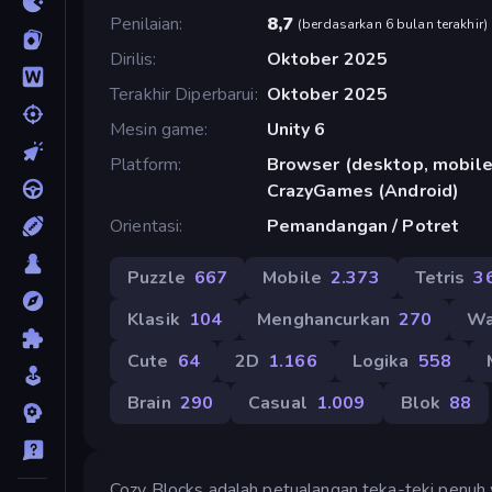
Penilaian
8,7
(
berdasarkan 6 bulan terakhir
)
Dirilis
Oktober 2025
Terakhir Diperbarui
Oktober 2025
Mesin game
Unity 6
Platform
Browser (desktop, mobile,
CrazyGames (Android)
Orientasi
Pemandangan / Potret
Puzzle
667
Mobile
2.373
Tetris
3
Klasik
104
Menghancurkan
270
Wa
Cute
64
2D
1.166
Logika
558
Brain
290
Casual
1.009
Blok
88
Cozy Blocks adalah petualangan teka-teki pen