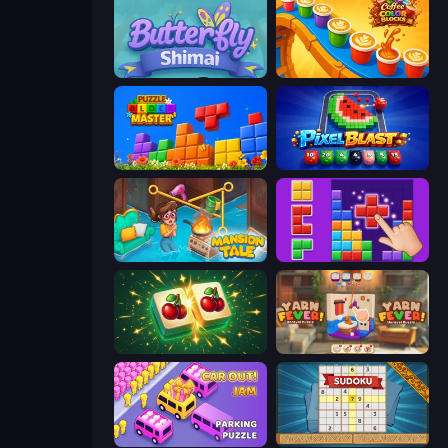
Butterfly Shimai
Coffee Color Blocks
Puzzle Block Master
Pixel Blast
Mansion Tale: Merge Secrets
BlockBuster Puzzle
Mahjong Puzzle: Tile Match
Yarn Fever! Unravel Puzzle
Car OUT! Jam Parking Puzzle
Sudoku Online