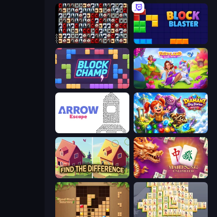
War Mahjong
Block Blaster
Block Champ
Fairyland Merge & Magic
Arrow Escape
Diamant: Sky Stories Match 3
Find The Difference
Mahjong Unlimited