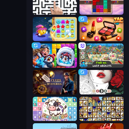
Arrow Escape: Puzzle
Color Cube Puzzle
Candy Riddles
Tap Gallery
Captain Blast
Find Me: Lost Objects
Hidden Object: Clues and Mysteries
Numicolor
Find The Cow
Tiles of the Simpsons