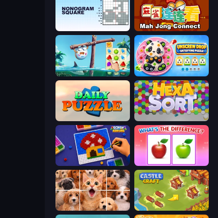
Nonogram Square
Mahjong Connect (Legacy)
Sugar Heroes
Unscrew Drop: Satisfying Puzzle
Daily Puzzle
Hexa Sort
Screw Sorting
What's The Difference?
Jigpic Solitaire
Castle Craft