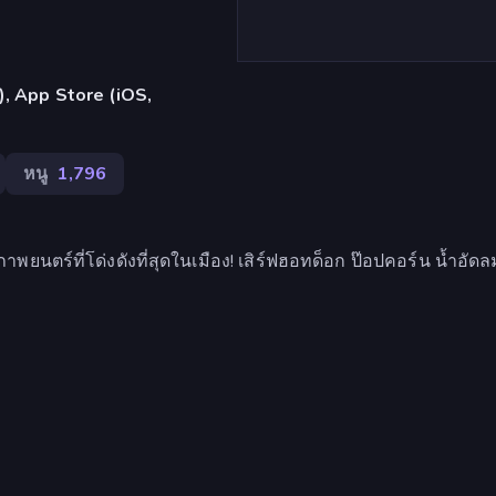
น), App Store (iOS,
หนู
1,796
พยนตร์ที่โด่งดังที่สุดในเมือง! เสิร์ฟฮอทด็อก ป๊อปคอร์น น้ำอัด