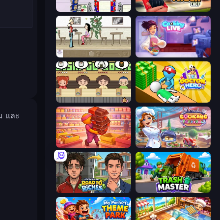
Diner Dash
Food Truck Chef™: A Fun Cooking Game
The Waitress
Cooking Live
Sushi Go Round
Doctor Hero
ลม และ
Candy Packing Store
Cooking Festival
Life Simulator: Road to Riches
Trash Master