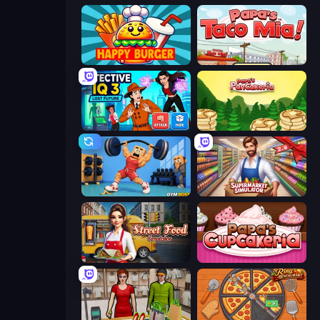
Happy Burger
Papa's Taco Mia
Detective IQ 3
Papa's Pancakeria
Gym Boss
Supermarket Simulator: Store Manager
Street Food Simulator
Papas Cupcakeria