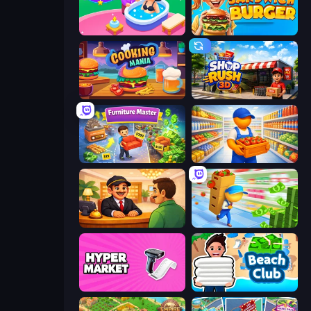
Spa Empire
Sandwich Burger
Cooking Mania
Shop Rush 3D
Furniture Master: Idle Tycoon
Supermarket Manager
Idle Hotel Empire Tycoon
Supermarket Empire
Hypermarket 3D
Beach Club