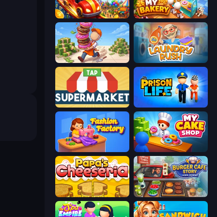
My Perfect Theme Park
My bakery
Donut Place
Laundry Rush
Tap Supermarket
Prison Life
Fashion Factory
My Cake Shop
Papa's Cheeseria
Burger Cafe Story ASMR Cooking