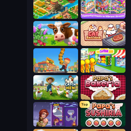
Empire City
Mom's Diary 2
Country Life Meadows
Cat Snack Bar
Burger Life
Coffee Idle
Catch the Hen
Papa's Bakeria
Top
Home Pin 2
Papa's Sushiria