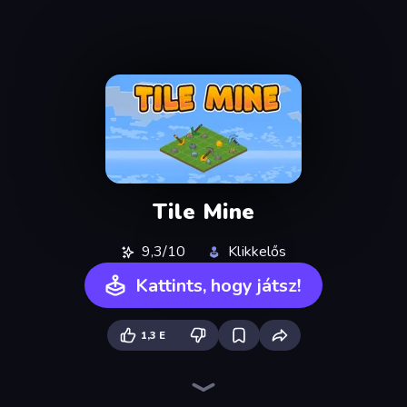
Tile Mine
9,3/10
Klikkelős
Kattints, hogy játsz!
1,3 E