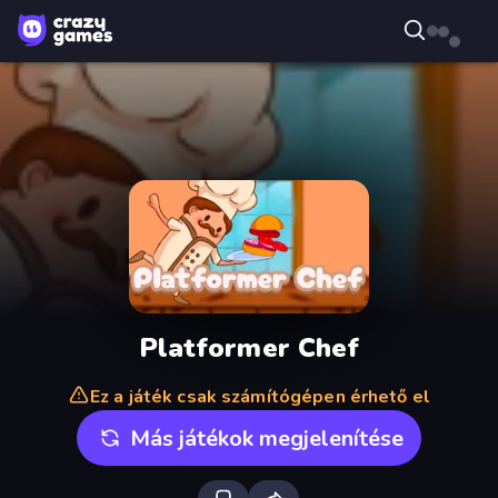
Platformer Chef
Ez a játék csak számítógépen érhető el
Más játékok megjelenítése