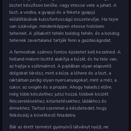
lisztet készítsen belőle, vagy etesse vele a juhait. A
liszt, a vodka, a gyapjú és a fekete gyapjú
előállításának kulcsfontosságú összetevője. Ha tejre
van szüksége, mindenképpen etesse holsteini
teheneit. A jóllakott tehén boldog tehén, és a boldog
tehenek zavartalanul tartják fenn a gazdaságodat.
A farmodnak számos fontos épületet kell kezelned. A
holland malom lisztté alakítja a búzát, és ha tele van,
az hajtja a szélmalmot. A pajtában olyan alapvető
dolgokat tárolsz, mint a búza, a lóhere és a liszt, a
raktárban pedig olyan nyersanyagokat, mint a méz, a
cukor, az oxigén és a propán. Ahogy haladsz előre,
még több készlethez jutsz hozzá, többek között
felszerelésekhez, kitüntetésekhez, ládákhoz és
érmekhez. Tartsd szemmel a készletedet, hogy
felkészülj a következő feladatra.
Bár az érett termést gyönyörű látványt nyújt, ne