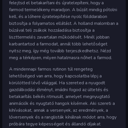
felejtsd el betakarítani és újratelepíteni, hogy a
farmod termelékeny maradjon. A búzát mindig pótolni
kell, és a lóhere újratelepítése nyolc földdarabon
biztosítja a folyamatos ellátást. A holland malomban a
búzával teli zsákok hozzáadása biztosítja a
liszttermelés zavartalan működését. Minél jobban
karbantartod a farmodat, annál több lehetőséget
nyitsz meg, így még tovább terjeszkedhetsz. Nézd
meg a térképen, milyen hatalmasra nőhet a farmod.
A mindennapi farmos rutinon túl rengeteg
lehetőséged van arra, hogy kapcsolatba lépj a
körülötted lévő világgal. Ha szereted a nyugodt
gazdálkodási élményt, imádni fogod az ültetés és
betakarítás békés ritmusát, amelyet megnyugtató
animációk és nyugtató hangok kísérnek. Aki szereti a
kihívásokat, annak a versenyek, az eredmények, a
lóversenyek és a ranglisták kínálnak módot arra, hogy
próbára tegye képességeit és állandó díjakat