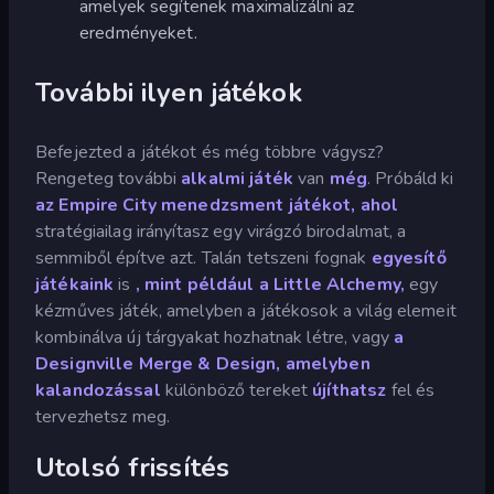
amelyek segítenek maximalizálni az
eredményeket.
További ilyen játékok
Befejezted a játékot és még többre vágysz?
Rengeteg további
alkalmi játék
van
még
. Próbáld ki
az Empire City
menedzsment játékot, ahol
stratégiailag irányítasz egy virágzó birodalmat, a
semmiből építve azt. Talán tetszeni fognak
egyesítő
játékaink
is
,
mint például
a Little Alchemy,
egy
kézműves játék, amelyben a játékosok a világ elemeit
kombinálva új tárgyakat hozhatnak létre, vagy
a
Designville Merge & Design, amelyben
kalandozással
különböző tereket
újíthatsz
fel és
tervezhetsz meg.
Utolsó frissítés