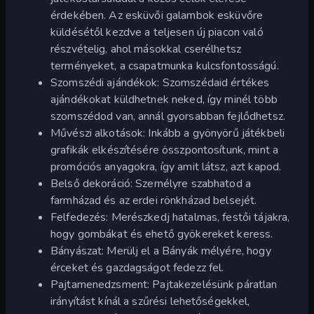
érdekében. Az esküvői galambok esküvőre
küldésétől kezdve a teljesen új piacon való
részvételig, ahol másokkal cserélhetsz
terményeket, a csapatmunka kulcsfontosságú.
Szomszédi ajándékok: Szomszédaid értékes
ajándékokat küldhetnek neked, így minél több
szomszédod van, annál gyorsabban fejlődhetsz.
Művészi alkotások: Inkább a gyönyörű játékbeli
grafikák elkészítésére összpontosítunk, mint a
promóciós anyagokra, így amit látsz, azt kapod.
Belső dekoráció: Személyre szabhatod a
farmházad és az erdei rönkházad belsejét.
Felfedezés: Merészkedj hatalmas, festői tájakra,
hogy gombákat és ehető gyökereket keress.
Bányászat: Merülj el a Bányák mélyére, hogy
érceket és gazdagságot fedezz fel.
Pajtamenedzsment: Pajtakezelésünk páratlan
irányítást kínál a szűrési lehetőségekkel,