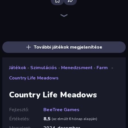
Bus Simulator: EVO
Driving School Simulator
Hotel Rush: Merge Story
Grow A Garden | Growden.io
Hedgies
Bad Cat Prankster
Empire City
Sandbox City
City Constructor
High School Popular Girls
Truck Simulator: European Roads
Retro Garage
Hole Digger
Steam City
Obby: Ride Carts
Pottery Master
Hypermarket 3D
Life Simulator: Road to Riches
További játékok megjelenítése
Játékok
Szimulációs
Menedzsment
Farm
»
»
»
»
Country Life Meadows
Country Life Meadows
Fejlesztő
BeeTree Games
Értékelés
8,5
(
az elmúlt 6 hónap alapján
)
Megjelent
2024. december