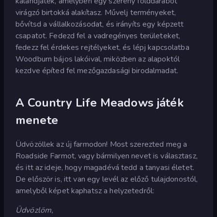
kalandjáték, amelyben egy szerény földdarabot
virágzó birtokká alakítasz. Művelj terményeket,
bővítsd a vállalkozásodat, és irányíts egy képzett
csapatot. Fedezd fel a vadregényes területeket,
fedezz fel érdekes rejtélyeket, és lépj kapcsolatba
Woodburn bájos lakóival, miközben az alapoktól
kezdve építed fel mezőgazdasági birodalmadat.
A Country Life Meadows játék
menete
Üdvözöllek az új farmodon! Most szerezted meg a
Roadside Farmot, vagy bármilyen nevet is választasz,
és itt az ideje, hogy magadévá tedd a tanyasi életet.
De először is, itt van egy levél az előző tulajdonostól,
amelyből képet kaphatsz a helyzetedről:
Üdvözlöm,