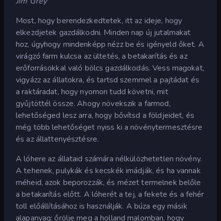
Jim Grey
Most, hogy berendezkedtetek, itt az ideje, hogy
elkezdjetek gazdálkodni. Minden nap új jutalmakat
hoz, úgyhogy mindenképp nézz be és igényeld őket. A
virágzó farm kulcsa az ültetés, a betakarítás és az
erőforrásokkal való bölcs gazdálkodás. Vess magokat,
vigyázz az állatokra, és tartsd szemmel a pajtádat és
a raktáradat, hogy nyomon tudd követni, mit
gyűjtöttél össze. Ahogy növekszik a farmod,
lehetőséged lesz arra, hogy bővítsd a földjeidet, és
még több lehetőséget nyiss ki a növénytermesztésre
és az állattenyésztésre.
A lóhere az állataid számára nélkülözhetetlen növény.
A tehenek, pulykák és kecskék imádják, és ha vannak
méheid, azok beporozzák, és mézet termelnek belőle
a betakarítás előtt. A lóherét a tej, a fekete és a fehér
toll előállításához is használják. A búza egy másik
alapanyag: őrölje meg a holland malomban, hogy