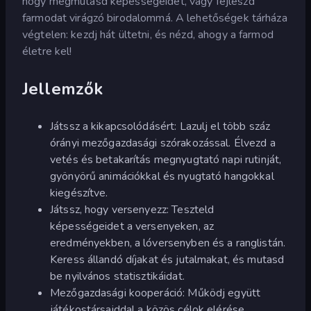
hogy megmutasd képességeidet, vagy fejleszd
farmodat virágzó birodalommá. A lehetőségek tárháza
végtelen: kezdj hát ültetni, és nézd, ahogy a farmod
életre kel!
Jellemzők
Játssz a kikapcsolódásért: Lazulj el több száz
órányi mezőgazdasági szórakozással. Élvezd a
vetés és betakarítás megnyugtató napi rutinját,
gyönyörű animációkkal és nyugtató hangokkal
kiegészítve.
Játssz, hogy versenyezz: Teszteld
képességeidet a versenyeken, az
eredményekben, a lóversenyben és a ranglistán.
Keress állandó díjakat és jutalmakat, és mutasd
be nyilvános statisztikáidat.
Mezőgazdasági kooperáció: Működj együtt
játékostársaiddal a közös célok elérése