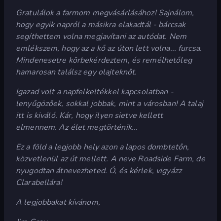
Gratulálok a farmom megvásárlásához! Sajnálom,
hogy egyik napról a másikra elakadtál - bárcsak
segíthettem volna megjavítani az autódat. Nem
emlékszem, hogy az a kő az úton lett volna... furcsa.
Mindenesetre körbekérdeztem, és remélhetőleg
hamarosan találsz egy olajteknőt.
Igazad volt a napfelkeltékkel kapcsolatban -
lenyűgözőek, sokkal jobbak, mint a városban! A talaj
itt is kiváló. Kár, hogy ilyen sietve kellett
elmennem. Az élet megtörténik...
Ez a föld a legjobb hely azon a lapos dombtetőn,
közvetlenül az út mellett. A neve Roadside Farm, de
nyugodtan átnevezheted. Ó, és kérlek, vigyázz
Clarabellára!
A legjobbakat kívánom,