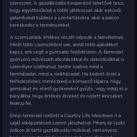
szerezzen. A gazdálkodási kooperáció lehetővé teszi,
hogy együttműködj a többi játékossal, akár esküvői
galambokat küldesz a szertartásokra, akár a piacon
kereskedsz a terményekkel.
A szomszédok értékes részét képezik a farméletnek.
Minél több szomszédod van, annál több ajándékot
kapsz, ami segít a gyorsabb fejlődésben. A farmodat
gyönyörű művészeti alkotásokkal és dekorációkkal is
személyre szabhatod, testre szabva mind a
farmházadat, mind a rönkházadat. Ha kedvet érzel a
felfedezéshez, merészkedj a környező tájakra, hogy
gombákat és ehető gyökereket gyűjts, vagy indulj el a
bányákba, hogy értékes érceket és rejtett kincseket
fedezz fel.
Ennyi tennivaló mellett a Country Life Meadows-t a
saját elképzelésed szerint játszhatod. Pihenj és lazíts
órákon át tartó gazdálkodási mókával, versenyezz,