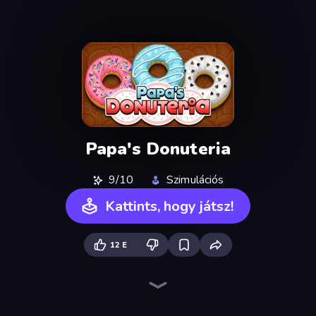
Papa's Donuteria
9/10
Szimulációs
Kattints, hogy játsz!
12 E