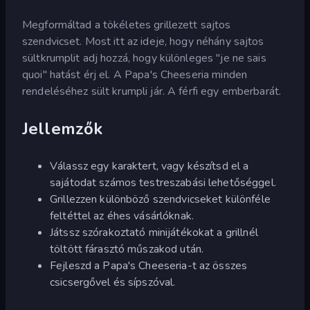
Megformáltad a tökéletes grillezett sajtos
szendvicset. Most itt az ideje, hogy néhány sajtos
sültkrumplit adj hozzá, hogy különleges "je ne sais
quoi" hatást érj el. A Papa's Cheeseria minden
rendeléséhez sült krumpli jár. A férfi egy emberbarát.
Jellemzők
Válassz egy karaktert, vagy készítsd el a
sajátodat számos testreszabási lehetőséggel.
Grillezzen különböző szendvicseket különféle
feltéttel az éhes vásárlóknak.
Játssz szórakoztató minijátékokat a grillnél
töltött fárasztó műszakod után.
Fejleszd a Papa's Cheeseria-t az összes
csicsergővel és sípszóval.