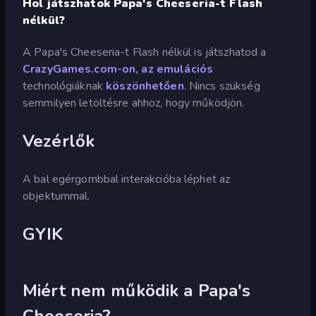
Hol játszhatok Papa's Cheeseria-t Flash
nélkül?
A Papa's Cheeseria-t Flash nélkül is játszhatod a
CrazyGames.com-on, az emulációs
technológiáknak
köszönhetően
. Nincs szükség
semmilyen letöltésre ahhoz, hogy működjön.
Vezérlők
A bal egérgombbal interakcióba léphet az
objektummal.
GYIK
Miért nem működik a Papa's