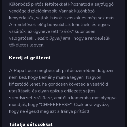
Különböző pirítós feltétekkel kínozhatod a sajtfüggő
vendégeid ízlelőbimbóit. Vannak különböző
kenyérfajták, sajtok, húsok, szószok és még sok más.
A rendelések elég bonyolultak lehetnek, és egyes
vásárlók, az úgynevezett "zárók" különösen
válogatósak
, ezért ügyelj
arra
,
hogy a rendelésük
tökéletes legyen.
Kezdj el grillezni
A Papa Louie megbecsült pirítósüzemében dolgozni
nem kell, hogy kemény munka legyen. Nagyon
kifizetődő lehet, ha gondosan követed a vásárlóid
utasításait, és olyan epikus grillezett sajtos
szendvicset szállítasz, amitől a kamerába mosolyogva
mondják, hogy "CHEEEEEESE". Csak arra vigyázz,
hogy ne égesd meg azt a fránya pirítóst!
Tálalja séfcsókkal