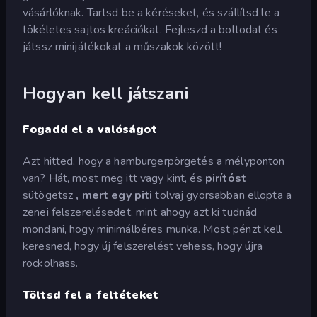
vásárlóknak. Tartsd be a kéréseket, és szállítsd le a
tökéletes sajtos kreációkat. Fejleszd a boltodat és
játssz minijátékokat a műszakok között!
Hogyan kell játszani
Fogadd el a valóságot
Azt hitted, hogy a hamburgerpörgetés a mélyponton
van? Hát, most meg itt vagy kint, és
pirítóst
sütögetsz
, mert egy piti
tolvaj gyorsabban ellopta a
zenei felszerelésedet, mint ahogy azt ki tudnád
mondani, hogy minimálbéres munka. Most pénzt kell
keresned, hogy új felszerelést vehess, hogy újra
rockolhass.
Töltsd fel a feltéteket