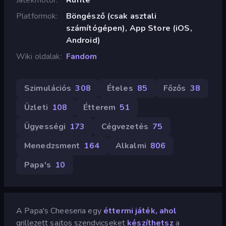
Platformok
Böngésző (csak asztali
számítógépen), App Store (iOS,
Android)
Wiki oldalak
Fandom
Szimulációs
308
Ételes
85
Főzős
38
Üzleti
108
Étterem
51
Ügyességi
173
Cégvezetés
75
Menedzsment
164
Alkalmi
806
Papa's
10
A Papa's Cheeseria egy
éttermi játék, ahol
grillezett sajtos szendvicseket
készíthetsz
a