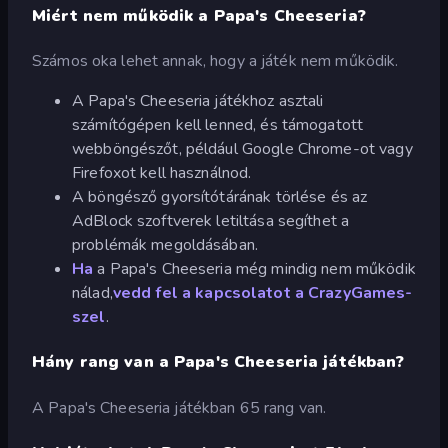
Miért nem működik a Papa's Cheeseria?
Számos oka lehet annak, hogy a játék nem működik.
A Papa's Cheeseria játékhoz asztali
számítógépen kell lenned, és támogatott
webböngészőt, például Google Chrome-ot vagy
Firefoxot kell használnod.
A böngésző gyorsítótárának törlése és az
AdBlock szoftverek letiltása segíthet a
problémák megoldásában.
Ha
a Papa's Cheeseria még mindig nem működik
nálad,
vedd fel a kapcsolatot a CrazyGames-
szel
.
Hány rang van a Papa's Cheeseria játékban?
A Papa's Cheeseria játékban 65 rang van.